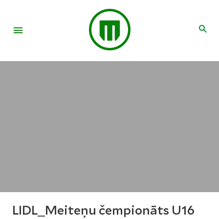
LIDL_Meiteņu čempionāts U16