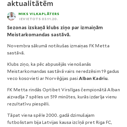
aktualitātēm
MIKS VILKAPLĀTERS
IEVIETOTS 03.11.20.
Sezonas izskaņā klubs ziņo par izmaiņām
Meistarkomandas sastāvā.
Novembra sākumā notikušas izmaiņas FK Metta
sastāvā.
Klubs ziņo, ka pēc abpusējās vienošanās
Meistarkomandas sastāvā vairs neredzēsim 19 gadus
veco kosovieti ar Norvēģijas pasi
Alban Kadriu
.
FK Metta rindās Optibet Virslīgas čempionātā Alban
aizvadīja 7 spēles un 519 minūtes, kurās izdarīja vienu
rezultatīvu piespēli.
Tāpat viena spēle 2000. gadā dzimušajam
futbolistam bija Latvijas kausa izcīņā pret Riga FC,