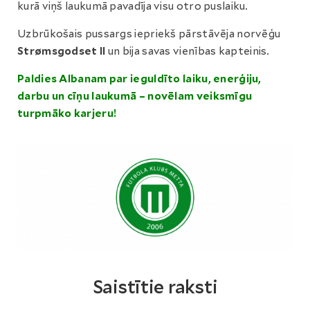
kurā viņš laukumā pavadīja visu otro puslaiku.
Uzbrūkošais pussargs iepriekš pārstāvēja norvēģu
Strømsgodset II
un bija savas vienības kapteinis.
Paldies Albanam par ieguldīto laiku, enerģiju,
darbu un cīņu laukumā – novēlam veiksmīgu
turpmāko karjeru!
Saistītie raksti