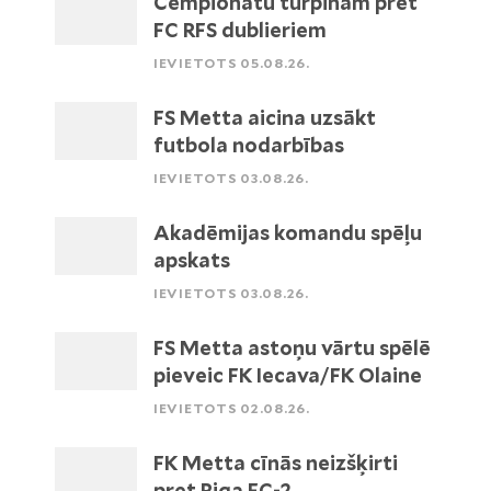
Čempionātu turpinām pret
FC RFS dublieriem
IEVIETOTS 05.08.26.
FS Metta aicina uzsākt
futbola nodarbības
IEVIETOTS 03.08.26.
Akadēmijas komandu spēļu
apskats
IEVIETOTS 03.08.26.
FS Metta astoņu vārtu spēlē
pieveic FK Iecava/FK Olaine
IEVIETOTS 02.08.26.
FK Metta cīnās neizšķirti
pret Riga FC-2