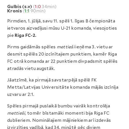
Gulbis (s.v)
(
1:0
34min)
Kronis
(
1:1
90min)
Pirmdien, 1. jūlijā, savu 11. spēli 1. līgas B čempionāta
ietvaros aizvadījusi mūsu U-21 komanda, viesojoties
pie
Riga FC-2.
Pirms gaidāmās spēles
mettieši
ieņēma 3. vietu ar
desmit spēlēs 20 izcīnītajiem punktiem, kamēr Riga
FC otrā komanda ar 22 punktiem divpadsmit spēlēs
atradās vietu augstāk.
Jāatzīmē, ka pirmajā savstarpējā spēlē FK
Metta/Latvijas Universitāte komanda mājās izcīnīja
uzvaru ar 2:1.
Spēles pirmajā puslaikā bumbu vairāk kontrolēja
mettieši,
tomēr bīstamāki momenti bija Riga FC
dublieriem. Nominālajiem mājiniekiem arī izdevās
izvirzīties vadībā, kad 34. minūtē pēc diviem