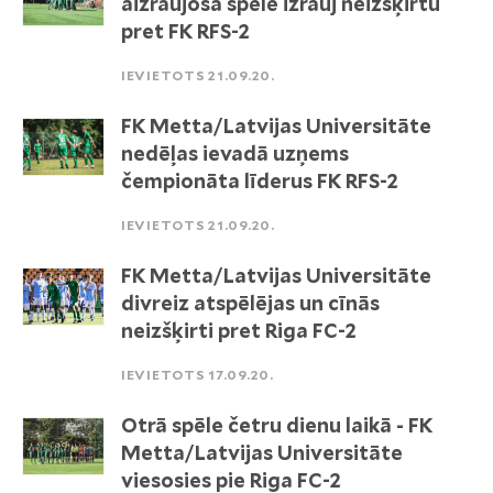
aizraujošā spēlē izrauj neizšķirtu
pret FK RFS-2
IEVIETOTS 21.09.20.
FK Metta/Latvijas Universitāte
nedēļas ievadā uzņems
čempionāta līderus FK RFS-2
IEVIETOTS 21.09.20.
FK Metta/Latvijas Universitāte
divreiz atspēlējas un cīnās
neizšķirti pret Riga FC-2
IEVIETOTS 17.09.20.
Otrā spēle četru dienu laikā - FK
Metta/Latvijas Universitāte
viesosies pie Riga FC-2