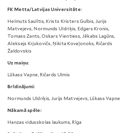
FK Metta/Latvijas Universitāte
:
Helmuts Saulītis, Krists Kristers Gulbis, Jurijs
Matvejevs, Normunds Uldriķis, Edgars Kronis,
Tomass Zants, Oskars Vientiess, Jēkabs Lagūns,
Aleksejs Krjukovičs, Ņikita Kovaļonoks, Ričards
Žaldovskis
Uz maiņu
:
Lūkass Vapne, Ričards Ulmis
Brīdinājumi:
Normunds Uldriķis, Jurijs Matvejevs, Lūkass Vapne
Nākamā spēle:
Hanzas vidusskolas laukums, Rīga