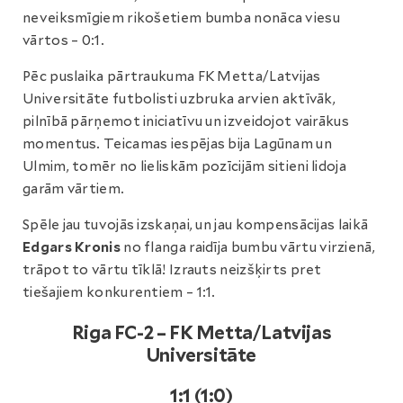
neveiksmīgiem rikošetiem bumba nonāca viesu
vārtos – 0:1.
Pēc puslaika pārtraukuma FK Metta/Latvijas
Universitāte futbolisti uzbruka arvien aktīvāk,
pilnībā pārņemot iniciatīvu un izveidojot vairākus
momentus. Teicamas iespējas bija Lagūnam un
Ulmim, tomēr no lieliskām pozīcijām sitieni lidoja
garām vārtiem.
Spēle jau tuvojās izskaņai, un jau kompensācijas laikā
Edgars Kronis
no flanga raidīja bumbu vārtu virzienā,
trāpot to vārtu tīklā! Izrauts neizšķirts pret
tiešajiem konkurentiem – 1:1.
Riga FC-2 – FK Metta/Latvijas
Universitāte
1:1 (1:0)