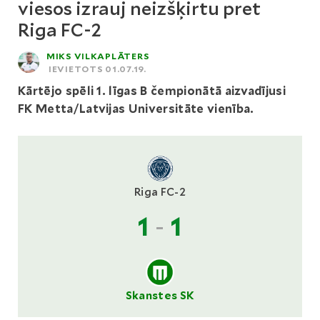
viesos izrauj neizšķirtu pret
Riga FC-2
MIKS VILKAPLĀTERS
IEVIETOTS 01.07.19.
Kārtējo spēli 1. līgas B čempionātā aizvadījusi
FK Metta/Latvijas Universitāte vienība.
Riga FC-2
1
-
1
Skanstes SK