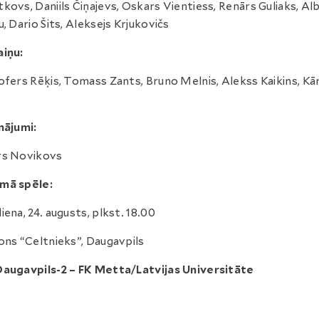
kovs, Daniils Čiņajevs, Oskars Vientiess, Renārs Guliaks, Al
u, Dario Šits, Aleksejs Krjukovičs
iņu:
ofers Rēķis, Tomass Zants, Bruno Melnis, Alekss Kaikins, Kār
nājumi:
rs Novikovs
mā spēle:
iena, 24. augusts, plkst. 18.00
ons “Celtnieks”, Daugavpils
augavpils-2 – FK Metta/Latvijas Universitāte