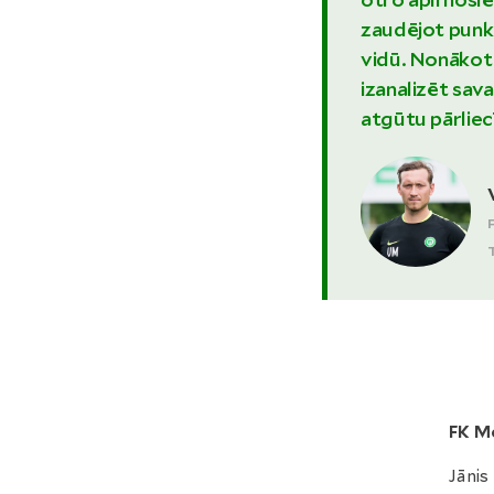
zaudējot punk
vidū. Nonākot š
izanalizēt sava
atgūtu pārlie
FK M
Jānis