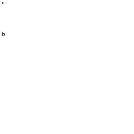
ban
lis