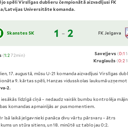
jo spēli Virslīgas dublieru čempionātā aizvadījusi FK
a/Latvijas Universitāte komanda.
1
-
2
Skanstes SK
FK Jelgava
Saveļjevs
(
0:1
1
s
(
1:2
72min)
Kruglaužs
(
0:2
1
ien, 17. augustā, mūsu U-21 komanda aizvadījusi Virslīgas dubl
onāta 9. kārtas spēli, Hanzas vidusskolas laukumā uzņemo
va-2.
 iesākās līdzīgā cīņā – nedaudz vairāk bumbu kontrolēja mājini
abas komandas apmainījās ar pusmomentiem.
 īsā laikā jelgavnieki panāca divu vārtu pārsvaru – ātrs
kums un stūra sitiens, un 18. minūtē uz tablo jau 0:2.