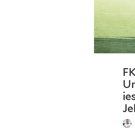
FK
Un
ie
Je