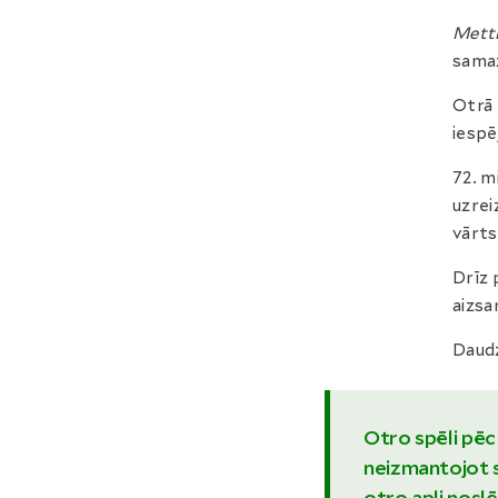
Mett
samaz
Otrā 
iespē
72. m
uzrei
vārts
Drīz p
aizsa
Daudz
Otro spēli pēc
neizmantojot 
otro apli nos