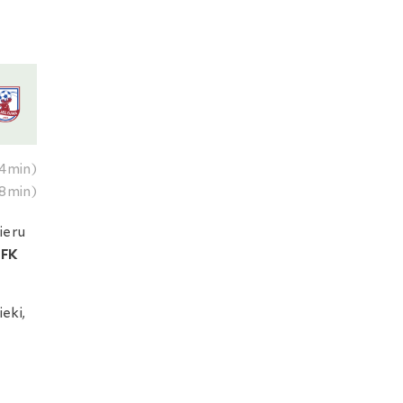
4min)
8min)
ieru
t
FK
eki,