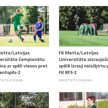
etta/Latvijas
FK Metta/Latvijas
ersitāte čempionātu
Universitāte aizraujoš
ina ar spēli viesos pret
spēlē izrauj neizšķirtu 
entspils-2
FK RFS-2
TOTS 27.09.20.
IEVIETOTS 21.09.20.