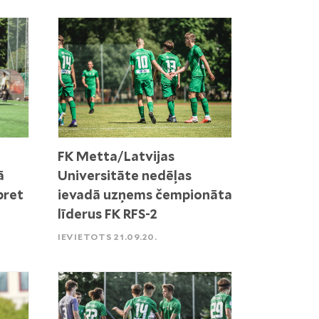
FK Metta/Latvijas
ā
Universitāte nedēļas
pret
ievadā uzņems čempionāta
līderus FK RFS-2
IEVIETOTS 21.09.20.