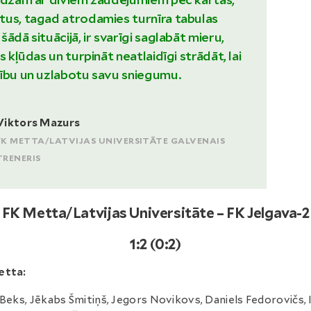
tus, tagad atrodamies turnīra tabulas
ādā situācijā, ir svarīgi saglabāt mieru,
s kļūdas un turpināt neatlaidīgi strādāt, lai
cību un uzlabotu savu sniegumu.
Viktors Mazurs
FK METTA/LATVIJAS UNIVERSITĀTE GALVENAIS
TRENERIS
FK Metta/Latvijas Universitāte – FK Jelgava-2
1:2 (0:2)
etta:
 Beks, Jēkabs Šmitiņš, Jegors Novikovs, Daniels Fedorovičs, I