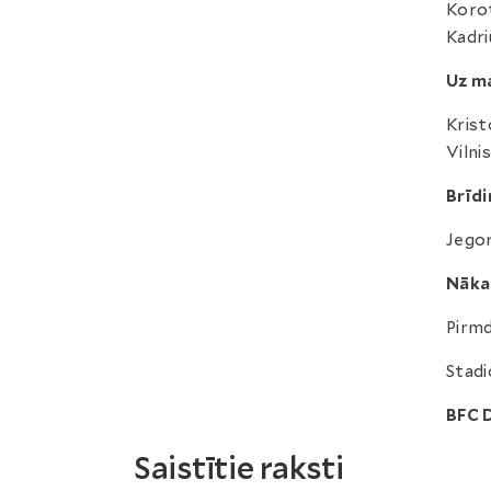
Korot
Kadri
Uz ma
Krist
Vilnis
Brīdi
Jego
Nāka
Pirmd
Stadi
BFC D
Saistītie raksti