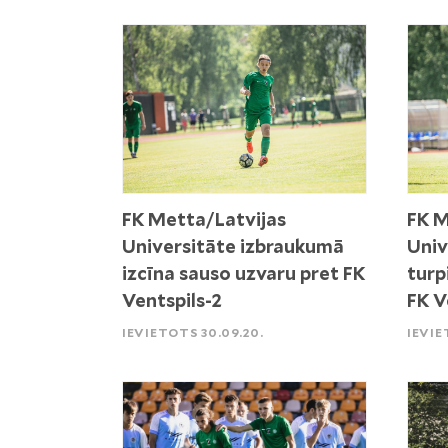
FK Metta/Latvijas
FK M
Universitāte izbraukumā
Univ
izcīna sauso uzvaru pret FK
turp
Ventspils-2
FK V
IEVIETOTS 30.09.20.
IEVIE