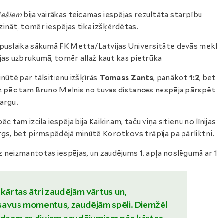
iešiem
bija vairākas teicamas iespējas rezultāta starpību
ināt, tomēr iespējas tika izšķērdētas.
puslaika sākumā FK Metta/Latvijas Universitāte devās mek
jas uzbrukumā, tomēr allaž kaut kas pietrūka.
inūtē par tālsitienu izšķīrās
Tomass Zants
, panākot
1:2
, bet
z pēc tam Bruno Melnis no tuvas distances nespēja pārspēt
argu.
ēc tam izcila iespēja bija Kaikinam, taču viņa sitienu no līnijas 
rgs, bet pirmspēdējā minūtē Korotkovs trāpīja pa pārliktni.
 neizmantotas iespējas, un zaudējums 1. apļa noslēgumā ar 1
 kārtas ātri zaudējām vārtus un,
savus momentus, zaudējām spēli. Diemžēl
lēdzam ar diviem zaudējumiem pēc kārtas,