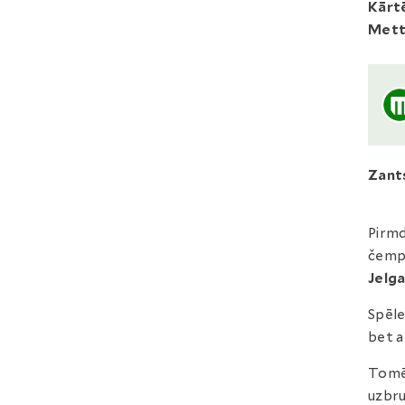
Kārtē
Mett
Zant
Pirmd
čempi
Jelga
Spēle
bet 
Tomēr
uzbru