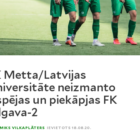
 Metta/Latvijas
iversitāte neizmanto
spējas un piekāpjas FK
lgava-2
MIKS VILKAPLĀTERS
IEVIETOTS 18.08.20.