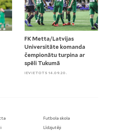
FK Metta/Latvijas
Universitāte komanda
čempionātu turpina ar
spēli Tukumā
IEVIETOTS 14.09.20.
tta
Futbola skola
i
Līdzjutēji