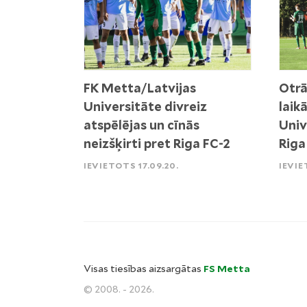
FK Metta/Latvijas
Otrā
Universitāte divreiz
laik
atspēlējas un cīnās
Univ
neizšķirti pret Riga FC-2
Riga
IEVIETOTS 17.09.20.
IEVIE
Visas tiesības aizsargātas
FS Metta
© 2008. - 2026.