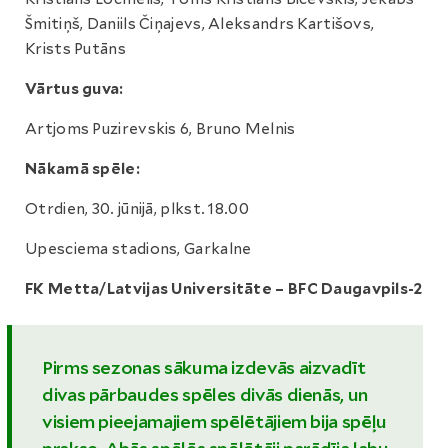
Šmitiņš, Daniils Čiņajevs, Aleksandrs Kartišovs,
Krists Putāns
Vārtus guva:
Artjoms Puzirevskis 6, Bruno Melnis
Nākamā spēle:
Otrdien, 30. jūnijā, plkst. 18.00
Upesciema stadions, Garkalne
FK Metta/Latvijas Universitāte – BFC Daugavpils-2
Pirms sezonas sākuma izdevās aizvadīt
divas pārbaudes spēles divās dienās, un
visiem pieejamajiem spēlētājiem bija spēļu