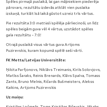
Spēles pirmajā puslaikā, lai gan mājiniekiem piederēja
pārsvars, rezultātu izdevās atklāt vien puslaika
izskaņā, turklāt īsā laikā gūstot uzreiz trīs vārtus.
Pie rezultāta 3:0
mettieši
spēlēja pārliecinoši, un līdz
spēles beigām guva vēl 4 vārtus, uzstādot spēles
gala rezultātu – 7:0!
Otrajā puslaikā visus vārtus guva Artjoms
Puzirevskis, kuram kopumā spēlē seši vārti.
FK Metta/Latvijas Universitāte:
Ņikita Parfjonovs, Niklāvs Treimanis, Kirils Solovjovs,
Matīss Šaraks, Reinis Brenards, Klāvs Spalva, Tomass
Zants, Bruno Melnis, Ričards Bušmeisters, Alekss
Kaikins, Artjoms Puzirevskis
Uz maiņu:
Kristiāns Ločmelis, Toms Kristiāns Bičevskis, Jēkabs