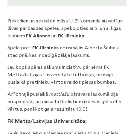
Piektdien un sestdien mūsu U-21 komanda aizvadījusi
divas pārbaudes spēles, spēkojoties ar 2. un 3. līgas
klubiem
FK Aliance
un
FK Jūrnieks
.
Spēle pret
FK Jūrnieks
norisinājās Alberta Šeibeļa
stadionā, kas ir dabīgā zālāja laukums.
Jau kopš spēles sākuma iniciatīvu pārņēma FK
Metta/Latvijas Universitāte futbolisti, pirmajā
puslaikā pretinieku vārtos raidot piecas bumbas.
Arī otrajā puslaikā
mettiešu
pārsvars laukumā bija
nospiedošs, un mūsu futbolistiem izdevās gūt vēl 5
vārtus, panākot gala rezultātu 10:0!
FK Metta/Latvijas Universitāte:
Jānis Beks, Mikus Vasiļevskis, Kārlis Vilnis, Daniels