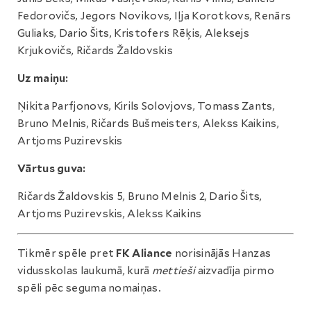
Fedorovičs, Jegors Novikovs, Iļja Korotkovs, Renārs
Guliaks, Dario Šits, Kristofers Rēķis, Aleksejs
Krjukovičs, Ričards Žaldovskis
Uz maiņu:
Ņikita Parfjonovs, Kirils Solovjovs, Tomass Zants,
Bruno Melnis, Ričards Bušmeisters, Alekss Kaikins,
Artjoms Puzirevskis
Vārtus guva:
Ričards Žaldovskis 5, Bruno Melnis 2, Dario Šits,
Artjoms Puzirevskis, Alekss Kaikins
Tikmēr spēle pret
FK Aliance
norisinājās Hanzas
vidusskolas laukumā, kurā
mettieši
aizvadīja pirmo
spēli pēc seguma nomaiņas.