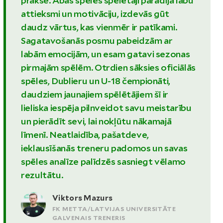
prakse. Abās spēlēs spēlētāji parādīja labu
attieksmi un motivāciju, izdevās gūt
daudz vārtus, kas vienmēr ir patīkami.
Sagatavošanās posmu pabeidzām ar
labām emocijām, un esam gatavi sezonas
pirmajām spēlēm. Otrdien sāksies oficiālās
spēles, Dublieru un U-18 čempionāti,
daudziem jaunajiem spēlētājiem šī ir
lieliska iespēja pilnveidot savu meistarību
un pierādīt sevi, lai nokļūtu nākamajā
līmenī. Neatlaidība, pašatdeve,
ieklausīšanās treneru padomos un savas
spēles analīze palīdzēs sasniegt vēlamo
rezultātu.
Viktors Mazurs
FK METTA/LATVIJAS UNIVERSITĀTE
GALVENAIS TRENERIS