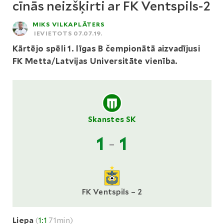
cīnās neizšķirti ar FK Ventspils-2
MIKS VILKAPLĀTERS
IEVIETOTS 07.07.19.
Kārtējo spēli 1. līgas B čempionātā aizvadījusi
FK Metta/Latvijas Universitāte vienība.
Skanstes SK
1
-
1
FK Ventspils – 2
Liepa
(
1:1
71min)