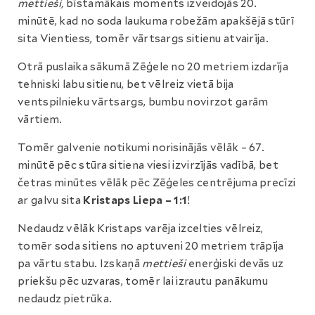
mettieši,
bīstamākais moments izveidojās 20.
minūtē, kad no soda laukuma robežām apakšējā stūrī
sita Vientiess, tomēr vārtsargs sitienu atvairīja.
Otrā puslaika sākumā Zēģele no 20 metriem izdarīja
tehniski labu sitienu, bet vēlreiz vietā bija
ventspilnieku vārtsargs, bumbu novirzot garām
vārtiem.
Tomēr galvenie notikumi norisinājās vēlāk – 67.
minūtē pēc stūra sitiena viesi izvirzījās vadībā, bet
četras minūtes vēlāk pēc Zēģeles centrējuma precīzi
ar galvu sita
Kristaps Liepa – 1:1
!
Nedaudz vēlāk Kristaps varēja izcelties vēlreiz,
tomēr soda sitiens no aptuveni 20 metriem trāpīja
pa vārtu stabu. Izskaņā
mettieši
enerģiski devās uz
priekšu pēc uzvaras, tomēr lai izrautu panākumu
nedaudz pietrūka.