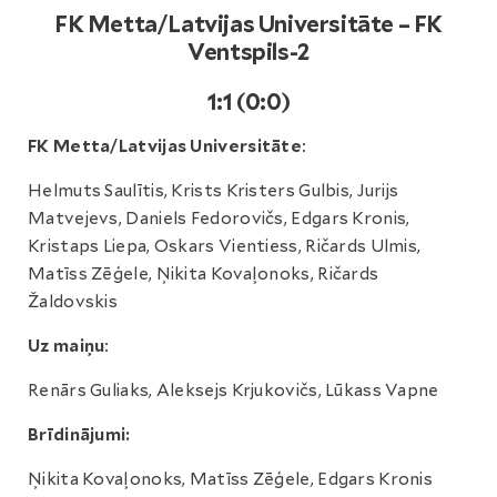
FK Metta/Latvijas Universitāte – FK
Ventspils-2
1:1 (0:0)
FK Metta/Latvijas Universitāte
:
Helmuts Saulītis, Krists Kristers Gulbis, Jurijs
Matvejevs, Daniels Fedorovičs, Edgars Kronis,
Kristaps Liepa, Oskars Vientiess, Ričards Ulmis,
Matīss Zēģele, Ņikita Kovaļonoks, Ričards
Žaldovskis
Uz maiņu
:
Renārs Guliaks, Aleksejs Krjukovičs, Lūkass Vapne
Brīdinājumi:
Ņikita Kovaļonoks, Matīss Zēģele, Edgars Kronis