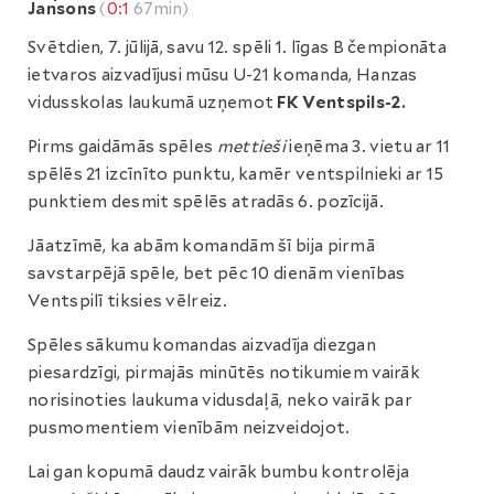
Jansons
(
0:1
67min)
Svētdien, 7. jūlijā, savu 12. spēli 1. līgas B čempionāta
ietvaros aizvadījusi mūsu U-21 komanda, Hanzas
vidusskolas laukumā uzņemot
FK Ventspils-2.
Pirms gaidāmās spēles
mettieši
ieņēma 3. vietu ar 11
spēlēs 21 izcīnīto punktu, kamēr ventspilnieki ar 15
punktiem desmit spēlēs atradās 6. pozīcijā.
Jāatzīmē, ka abām komandām šī bija pirmā
savstarpējā spēle, bet pēc 10 dienām vienības
Ventspilī tiksies vēlreiz.
Spēles sākumu komandas aizvadīja diezgan
piesardzīgi, pirmajās minūtēs notikumiem vairāk
norisinoties laukuma vidusdaļā, neko vairāk par
pusmomentiem vienībām neizveidojot.
Lai gan kopumā daudz vairāk bumbu kontrolēja