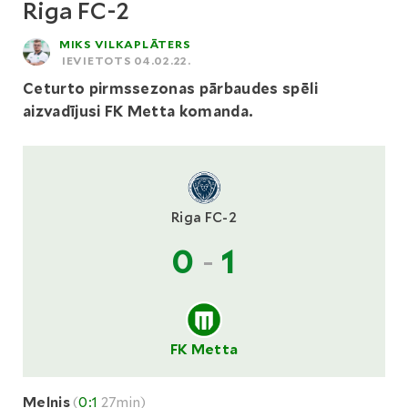
Riga FC-2
MIKS VILKAPLĀTERS
IEVIETOTS 04.02.22.
Ceturto pirmssezonas pārbaudes spēli
aizvadījusi FK Metta komanda.
Riga FC-2
0
-
1
FK Metta
Melnis
(
0:1
27min)