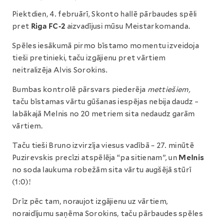
Piektdien, 4. februārī, Skonto hallē pārbaudes spēli
pret
Riga FC-2
aizvadījusi mūsu Meistarkomanda.
Spēles iesākumā pirmo bīstamo momentu izveidoja
tieši pretinieki, taču izgājienu pret vārtiem
neitralizēja Alvis Sorokins.
Bumbas kontrolē pārsvars piederēja
mettiešiem,
taču bīstamas vārtu gūšanas iespējas nebija daudz –
labākajā Melnis no 20 metriem sita nedaudz garām
vārtiem.
Taču tieši Bruno izvirzīja viesus vadībā – 27. minūtē
Puzirevskis precīzi atspēlēja “pa sitienam”, un
Melnis
no soda laukuma robežām sita vārtu augšējā stūrī
(1:0)!
Drīz pēc tam, noraujot izgājienu uz vārtiem,
noraidījumu saņēma Sorokins, taču pārbaudes spēles