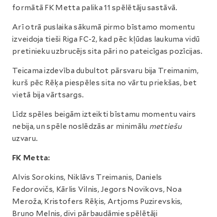
formātā FK Metta palika 11 spēlētāju sastāvā.
Arī otrā puslaika sākumā pirmo bīstamo momentu
izveidoja tieši Riga FC-2, kad pēc kļūdas laukuma vidū
pretinieku uzbrucējs sita pāri no pateicīgas pozīcijas.
Teicama izdevība dubultot pārsvaru bija Treimanim,
kurš pēc Rēķa piespēles sita no vārtu priekšas, bet
vietā bija vārtsargs.
Līdz spēles beigām izteikti bīstamu momentu vairs
nebija, un spēle noslēdzās ar minimālu
mettiešu
uzvaru.
FK Metta:
Alvis Sorokins, Niklāvs Treimanis, Daniels
Fedorovičs, Kārlis Vilnis, Jegors Novikovs, Noa
Meroža, Kristofers Rēķis, Artjoms Puzirevskis,
Bruno Melnis, divi pārbaudāmie spēlētāji