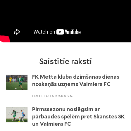
Saistītie raksti
FK Metta kluba dzimšanas dienas
noskaņās uzņems Valmiera FC
IEVIETOTS 29.04.26.
Pirmssezonu noslēgsim ar
pārbaudes spēlēm pret Skanstes SK
un Valmiera FC