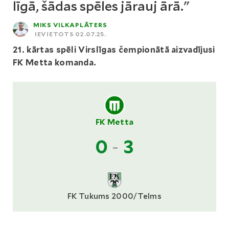
līgā, šādas spēles jārauj ārā."
MIKS VILKAPLĀTERS
IEVIETOTS 02.07.25.
21. kārtas spēli Virslīgas čempionātā aizvadījusi
FK Metta komanda.
FK Metta
0
-
3
FK Tukums 2000/Telms