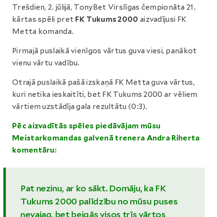
Trešdien, 2. jūlijā, TonyBet Virslīgas čempionāta 21.
kārtas spēli pret
FK Tukums 2000
aizvadījusi FK
Metta komanda.
Pirmajā puslaikā vienīgos vārtus guva viesi, panākot
vienu vārtu vadību.
Otrajā puslaikā pašā izskaņā FK Metta guva vārtus,
kuri netika ieskaitīti, bet FK Tukums 2000 ar vēliem
vārtiem uzstādīja gala rezultātu (0:3).
Pēc aizvadītās spēles piedāvājam mūsu
Meistarkomandas galvenā trenera Andra Riherta
komentāru:
Pat nezinu, ar ko sākt. Domāju, ka FK
Tukums 2000 palīdzību no mūsu puses
nevajag, bet beigās visos trīs vārtos