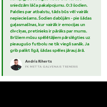
sniedzām lāča pakalpojumu. 0:3 šodien.
Paldies par atbalstu, tāds būs vēl vairāk
nepieciešams. Šodien dabūjām - pie šādas
gaļasmašīnas, kur vairāk ir emocijas un
divcīņas, pretinieks ir pārāks par mums.
Brīžiem mūsu spēlētājiem pārslēgties uz
pieaugušo futbolu ne tik viegli sanāk. Ja
grib palikt līgā, šādas spēles jārauj ārā.
Andris Riherts
FK METTA GALVENAIS TRENERIS