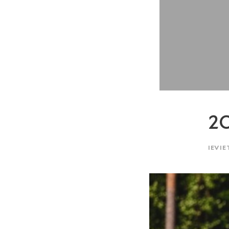
2O
IEVIE