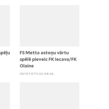
spēļu
FS Metta astoņu vārtu
spēlē pieveic FK Iecava/FK
Olaine
IEVIETOTS 02.08.26.