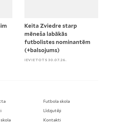
sim
Keita Zviedre starp
mēneša labākās
futbolistes nominantēm
(+balsojums)
IEVIETOTS 30.07.26.
tta
Futbola skola
i
Līdzjutēji
 skola
Kontakti