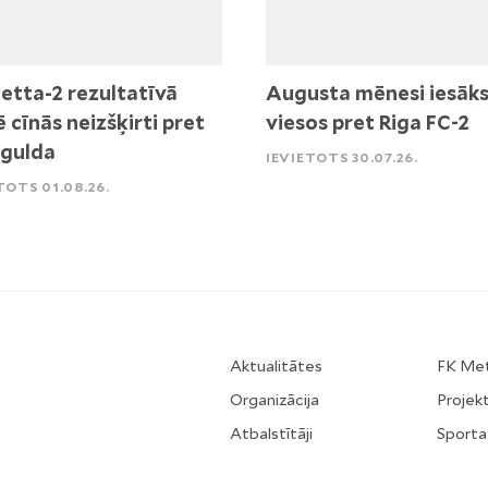
etta-2 rezultatīvā
Augusta mēnesi iesāk
ē cīnās neizšķirti pret
viesos pret Riga FC-2
igulda
IEVIETOTS 30.07.26.
TOTS 01.08.26.
Aktualitātes
FK Me
Organizācija
Projekt
Atbalstītāji
Sporta