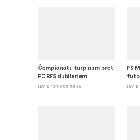
Čempionātu turpinām pret
FS M
FC RFS dublieriem
futb
IEVIETOTS 05.08.26.
IEVIE