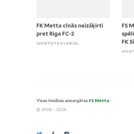
FK Metta cīnās neizšķirti
FS M
pret Riga FC-2
spēl
FK S
IEVIETOTS 01.08.26.
IEVIE
Visas tiesības aizsargātas
FS Metta
© 2008. - 2026.