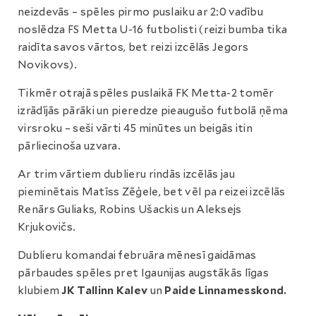
neizdevās – spēles pirmo puslaiku ar 2:0 vadību
noslēdza FS Metta U-16 futbolisti (reizi bumba tika
raidīta savos vārtos, bet reizi izcēlās Jegors
Novikovs).
Tikmēr otrajā spēles puslaikā FK Metta-2 tomēr
izrādījās pārāki un pieredze pieaugušo futbolā ņēma
virsroku – seši vārti 45 minūtes un beigās itin
pārliecinoša uzvara.
Ar trim vārtiem dublieru rindās izcēlās jau
pieminētais Matīss Zēģele, bet vēl pa reizei izcēlās
Renārs Guliaks, Robins Ušackis un Aleksejs
Krjukovičs.
Dublieru komandai februāra mēnesī gaidāmas
pārbaudes spēles pret Igaunijas augstākās līgas
klubiem
JK Tallinn Kalev
un
Paide Linnamesskond.