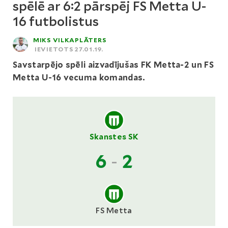
spēlē ar 6:2 pārspēj FS Metta U-
16 futbolistus
MIKS VILKAPLĀTERS
IEVIETOTS 27.01.19.
Savstarpējo spēli aizvadījušas FK Metta-2 un FS
Metta U-16 vecuma komandas.
Skanstes SK
6
-
2
FS Metta