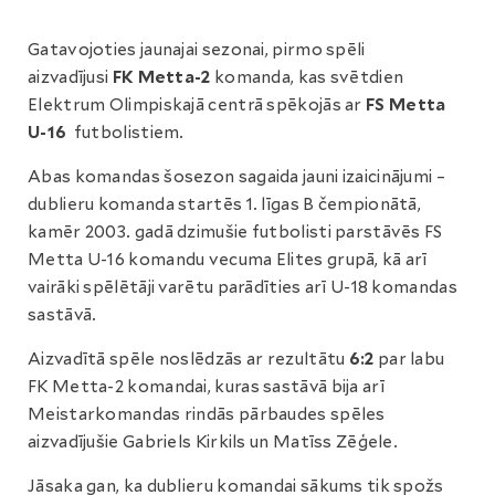
Gatavojoties jaunajai sezonai, pirmo spēli
aizvadījusi
FK Metta-2
komanda, kas svētdien
Elektrum Olimpiskajā centrā spēkojās ar
FS Metta
U-16
futbolistiem.
Abas komandas šosezon sagaida jauni izaicinājumi –
dublieru komanda startēs 1. līgas B čempionātā,
kamēr 2003. gadā dzimušie futbolisti parstāvēs FS
Metta U-16 komandu vecuma Elites grupā, kā arī
vairāki spēlētāji varētu parādīties arī U-18 komandas
sastāvā.
Aizvadītā spēle noslēdzās ar rezultātu
6:2
par labu
FK Metta-2 komandai, kuras sastāvā bija arī
Meistarkomandas rindās pārbaudes spēles
aizvadījušie Gabriels Kirkils un Matīss Zēģele.
Jāsaka gan, ka dublieru komandai sākums tik spožs