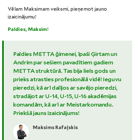
Vēlam Maksimam veiksmi, pieņemot jauno
izaicinājumu!
Paldies, Maksim!
Paldies METTA ğimenei, īpaši Ģirtam un
Andrim par sešiem pavadītiem gadiem
METTA struktūrā. Tas bija liels gods un
prieks atrasties profesionālā vidē! Ieguvu
pieredzi, kā arī dalījos ar savējo pieredzi,
stradājot ar U-14, U-15, U-16 akadēmijas
komandām, kā arī ar Meistarkomandu.
Priekšā jauns izaicinājums!
Maksims Rafaļskis