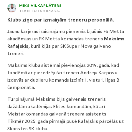
MIKS VILKAPLĀTERS
IEVIETOTS 28.12.25.
Klubs ziņo par izmaiņām treneru personālā.
Jaunu karjeras izaicinājumu pieņēmis bijušais FS Metta
akadēmijas un FK Metta komandas treneris
Maksims
Rafaļskis,
kurš kļūs par SK Super Nova galveno
treneri.
Maksims kluba sistēmai pievienojās 2019. gadā, kad
tandēmā ar pieredzējušo treneri Andreju Karpovu
izdevās ar dublieru komandu izcīnīt 1. vietu 1. līgas B
čempionātā.
Turpinājumā Maksims bijis galvenais treneris
dažādām akadēmijas Elites komandām, kā arī
Meistarkomandas galvenā trenera asistents.
Tikmēr 2025. gada pirmajā pusē Rafaļskis pārcēlās uz
Skanstes SK klubu.