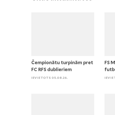
Čempionātu turpinām pret
FS M
FC RFS dublieriem
futb
IEVIETOTS 05.08.26.
IEVIE