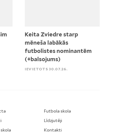
sim
Keita Zviedre starp
mēneša labākās
futbolistes nominantēm
(+balsojums)
IEVIETOTS 30.07.26.
tta
Futbola skola
i
Līdzjutēji
 skola
Kontakti