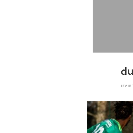
du
IEVIE