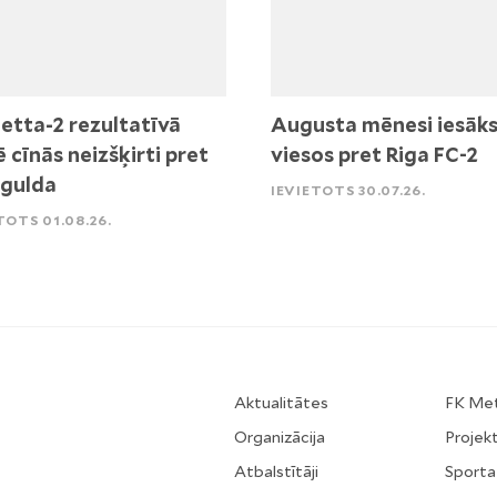
etta-2 rezultatīvā
Augusta mēnesi iesāk
ē cīnās neizšķirti pret
viesos pret Riga FC-2
igulda
IEVIETOTS 30.07.26.
TOTS 01.08.26.
Aktualitātes
FK Me
Organizācija
Projekt
Atbalstītāji
Sporta