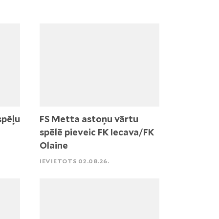
spēļu
FS Metta astoņu vārtu
spēlē pieveic FK Iecava/FK
Olaine
IEVIETOTS 02.08.26.