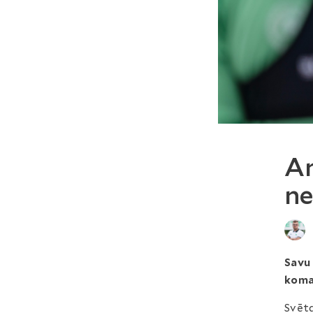
An
ne
Savu 
koma
Svētd