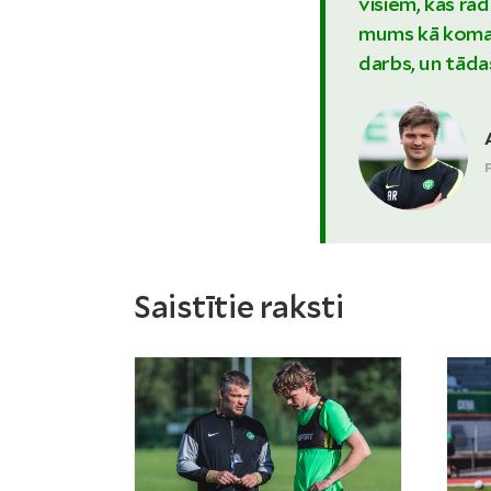
visiem, kas r
mums kā komand
darbs, un tāda
Saistītie raksti