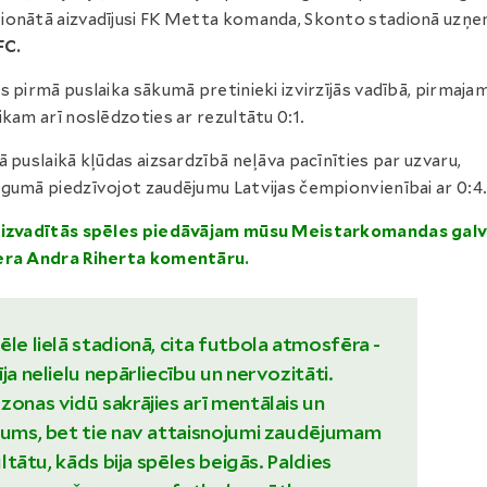
onātā aizvadījusi FK Metta komanda, Skonto stadionā uzņ
FC.
s pirmā puslaika sākumā pretinieki izvirzījās vadībā, pirmaja
ikam arī noslēdzoties ar rezultātu 0:1.
ā puslaikā kļūdas aizsardzībā neļāva pacīnīties par uzvaru,
gumā piedzīvojot zaudējumu Latvijas čempionvienībai ar 0:4
aizvadītās spēles piedāvājam mūsu Meistarkomandas gal
era Andra Riherta komentāru.
ēle lielā stadionā, cita futbola atmosfēra -
ja nelielu nepārliecību un nervozitāti.
zonas vidū sakrājies arī mentālais un
rums, bet tie nav attaisnojumi zaudējumam
zultātu, kāds bija spēles beigās. Paldies