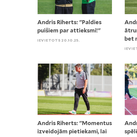
Andris Riherts: "Paldies
Andr
puišiem par attieksmi!"
ātru
bet 
IEVIETOTS 20.10.25.
IEVIE
Andris Riherts: "Momentus
Andr
izveidojām pietiekami, lai
spēl