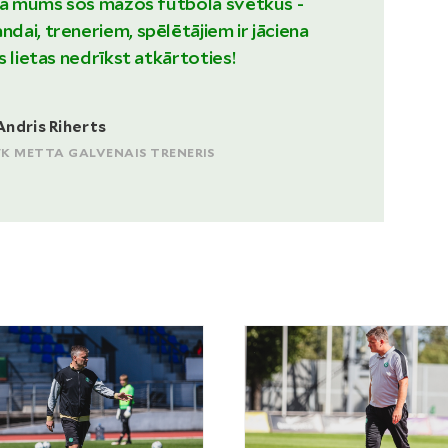
ada mums šos mazos futbola svētkus -
ai, treneriem, spēlētājiem ir jāciena
s lietas nedrīkst atkārtoties!
Andris Riherts
FK METTA GALVENAIS TRENERIS