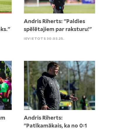
Andris Riherts: "Paldies
ks."
spēlētajiem par raksturu!"
IEVIETOTS 30.03.25.
ām
Andris Riherts:
"Patīkamākais, ka no 0:1