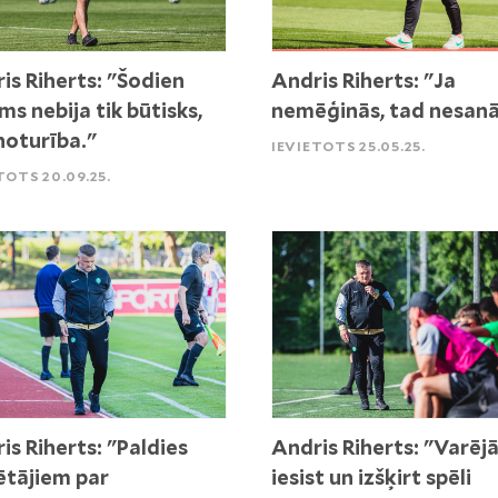
is Riherts: "Šodien
Andris Riherts: "Ja
ms nebija tik būtisks,
nemēģinās, tad nesanā
noturība."
IEVIETOTS 25.05.25.
TOTS 20.09.25.
is Riherts: "Paldies
Andris Riherts: "Varēj
ētājiem par
iesist un izšķirt spēli