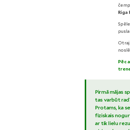
čempi
Riga 
Spēle
pusla
Otraj
noslē
Pēc 
tren
Pirmā mājas sp
tas varbūt radī
Protams, ka se
fiziskais nogu
ar tik lielu re