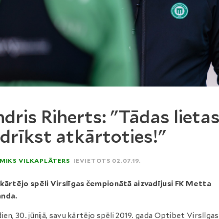
dris Riherts: "Tādas lieta
drīkst atkārtoties!"
MIKS VILKAPLĀTERS
IEVIETOTS 02.07.19.
kārtējo spēli Virslīgas čempionātā aizvadījusi FK Metta
nda.
ien, 30. jūnijā, savu kārtējo spēli 2019. gada Optibet Virslīgas