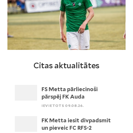
Citas aktualitātes
FS Metta pārliecinoši
pārspēj FK Auda
IEVIETOTS 09.08.26.
FK Metta iesit divpadsmit
un pieveic FC RFS-2