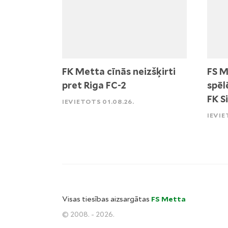
FK Metta cīnās neizšķirti
FS M
pret Riga FC-2
spēl
FK S
IEVIETOTS 01.08.26.
IEVIE
Visas tiesības aizsargātas
FS Metta
© 2008. - 2026.