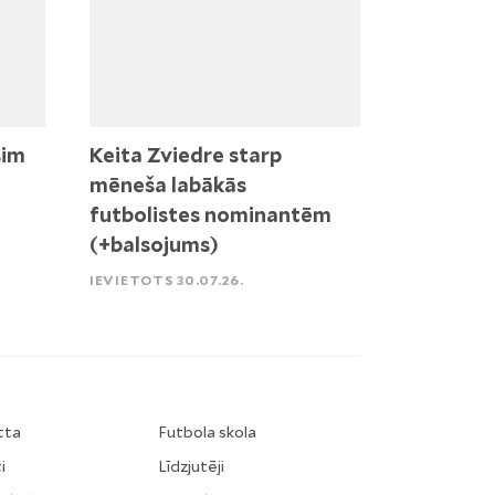
sim
Keita Zviedre starp
mēneša labākās
futbolistes nominantēm
(+balsojums)
IEVIETOTS 30.07.26.
tta
Futbola skola
i
Līdzjutēji