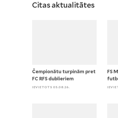
Citas aktualitātes
Čempionātu turpinām pret
FS M
FC RFS dublieriem
futb
IEVIETOTS 05.08.26.
IEVIE