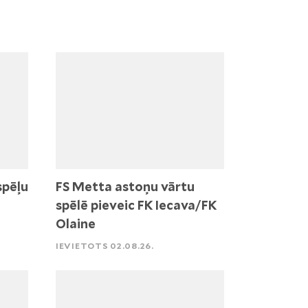
spēļu
FS Metta astoņu vārtu
spēlē pieveic FK Iecava/FK
Olaine
IEVIETOTS 02.08.26.