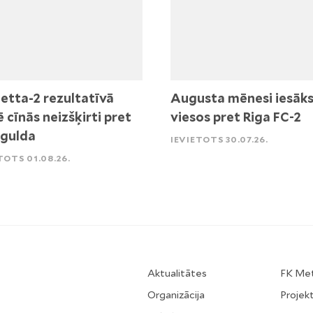
etta-2 rezultatīvā
Augusta mēnesi iesāk
ē cīnās neizšķirti pret
viesos pret Riga FC-2
igulda
IEVIETOTS 30.07.26.
TOTS 01.08.26.
Aktualitātes
FK Me
Organizācija
Projekt