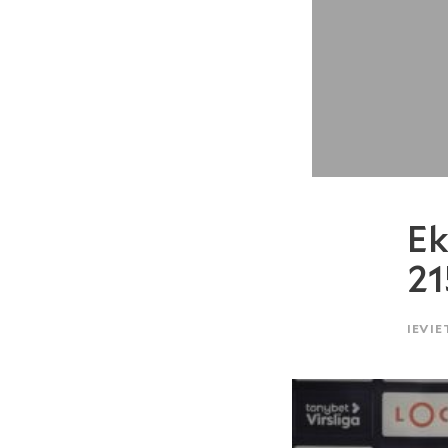
E
21
IEVIE