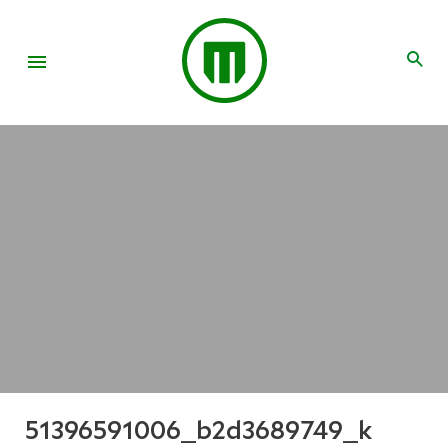
51396591006_b2d3689749_k