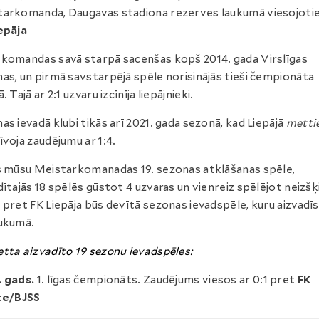
arkomanda, Daugavas stadiona rezerves laukumā viesojotie
epāja
komandas savā starpā sacenšas kopš 2014. gada Virslīgas
as, un pirmā savstarpējā spēle norisinājās tieši čempionāta
. Tajā ar 2:1 uzvaru izcīnīja liepājnieki.
as ievadā klubi tikās arī 2021. gada sezonā, kad Liepājā
metti
īvoja zaudējumu ar 1:4.
s mūsu Meistarkomanadas 19. sezonas atklāšanas spēle,
dītajās 18 spēlēs gūstot 4 uzvaras un vienreiz spēlējot neizšķi
 pret FK Liepāja būs devītā sezonas ievadspēle, kuru aizvadī
ukumā.
tta aizvadīto 19 sezonu ievadspēles:
 gads.
1. līgas čempionāts. Zaudējums viesos ar 0:1 pret
FK
te/BJSS