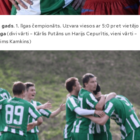
. gads
. 1. līgas čempionāts. Uzvara viesos ar 5:0 pret vietēj
īga
(divi vārti – Kārlis Putāns un Harijs Cepurītis, vieni vārti –
ims Kamkins)