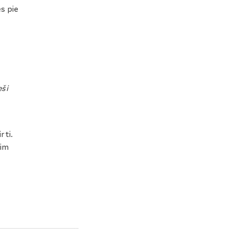
s pie
eši
rti.
sim