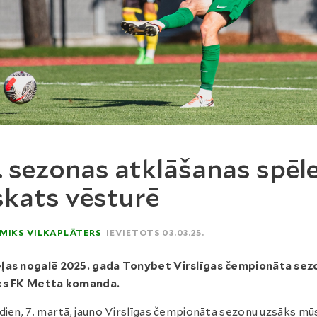
. sezonas atklāšanas spēle
skats vēsturē
MIKS VILKAPLĀTERS
IEVIETOTS 03.03.25.
ļas nogalē 2025. gada Tonybet Virslīgas čempionāta sez
ks FK Metta komanda.
dien, 7. martā, jauno Virslīgas čempionāta sezonu uzsāks mū