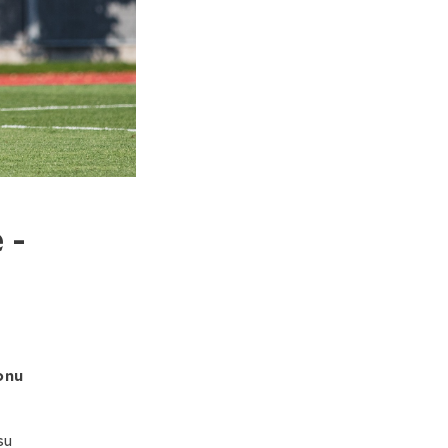
 -
onu
su