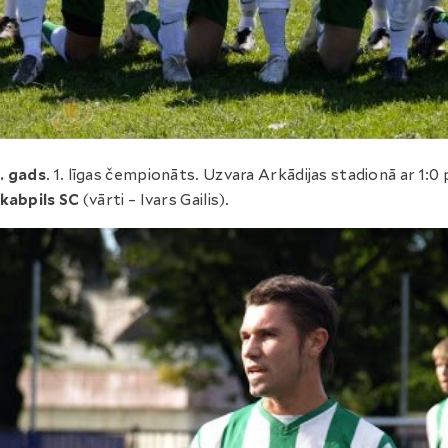
. gads
. 1. līgas čempionāts. Uzvara Arkādijas stadionā ar 1:0
kabpils SC
(vārti – Ivars Gailis).