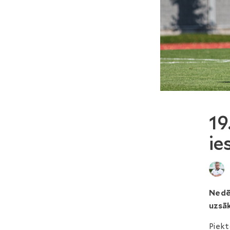
19
ie
Nedē
uzsā
Piekt