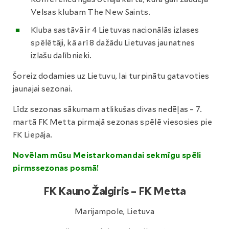
Velsas klubam The New Saints.
Kluba sastāvā ir 4 Lietuvas nacionālās izlases
spēlētāji, kā arī 8 dažādu Lietuvas jaunatnes
izlašu dalībnieki.
Šoreiz dodamies uz Lietuvu, lai turpinātu gatavoties
jaunajai sezonai.
Līdz sezonas sākumam atlikušas divas nedēļas – 7.
martā FK Metta pirmajā sezonas spēlē viesosies pie
FK Liepāja.
Novēlam mūsu Meistarkomandai sekmīgu spēli
pirmssezonas posmā!
FK Kauno Žalgiris – FK Metta
Marijampole, Lietuva