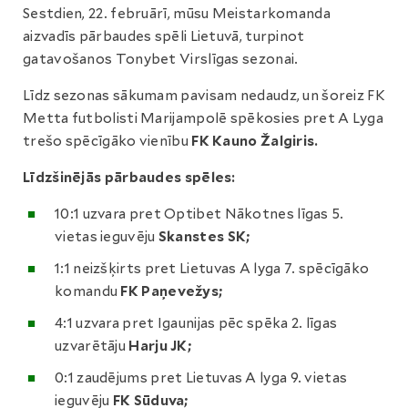
Sestdien, 22. februārī, mūsu Meistarkomanda
aizvadīs pārbaudes spēli Lietuvā, turpinot
gatavošanos Tonybet Virslīgas sezonai.
Līdz sezonas sākumam pavisam nedaudz, un šoreiz FK
Metta futbolisti Marijampolē spēkosies pret A Lyga
trešo spēcīgāko vienību
FK Kauno Žalgiris.
Līdzšinējās pārbaudes spēles:
10:1 uzvara pret Optibet Nākotnes līgas 5.
vietas ieguvēju
Skanstes SK;
1:1 neizšķirts pret Lietuvas A lyga 7. spēcīgāko
komandu
FK Paņevežys;
4:1 uzvara pret Igaunijas pēc spēka 2. līgas
uzvarētāju
Harju JK;
0:1 zaudējums pret Lietuvas A lyga 9. vietas
ieguvēju
FK Sūduva;