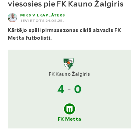
viesosies pie FK Kauno Žalgiris
MIKS VILKAPLĀTERS
IEVIETOTS 21.02.25.
Kārtējo spēli pirmssezonas ciklā aizvadīs FK
Metta futbolisti.
FK Kauno Žalgiris
4
-
0
FK Metta