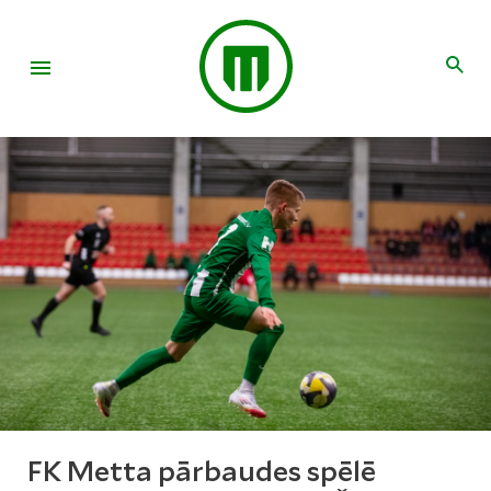
FK Metta pārbaudes spēlē