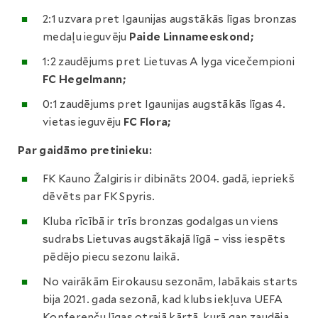
2:1 uzvara pret Igaunijas augstākās līgas bronzas
medaļu ieguvēju
Paide Linnameeskond;
1:2 zaudējums pret Lietuvas A lyga vicečempioni
FC Hegelmann;
0:1 zaudējums pret Igaunijas augstākās līgas 4.
vietas ieguvēju
FC Flora;
Par gaidāmo pretinieku:
FK Kauno Žalgiris ir dibināts 2004. gadā, iepriekš
dēvēts par FK Spyris.
Kluba rīcībā ir trīs bronzas godalgas un viens
sudrabs Lietuvas augstākajā līgā – viss iespēts
pēdējo piecu sezonu laikā.
No vairākām Eirokausu sezonām, labākais starts
bija 2021. gada sezonā, kad klubs iekļuva UEFA
Konferenču līgas otrajā kārtā, kurā gan zaudēja