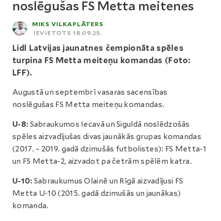
noslēgušas FS Metta meitenes
MIKS VILKAPLĀTERS
IEVIETOTS 18.09.25.
Lidl Latvijas jaunatnes čempionāta spēles
turpina FS Metta meiteņu komandas (Foto:
LFF).
Augustā un septembrī vasaras sacensības
noslēgušas FS Metta meiteņu komandas.
U-8:
Sabraukumos Iecavā un Siguldā noslēdzošās
spēles aizvadījušas divas jaunākās grupas komandas
(2017. – 2019. gadā dzimušās futbolistes): FS Metta-1
un FS Metta-2, aizvadot pa četrām spēlēm katra.
U-10:
Sabraukumus Olainē un Rīgā aizvadījusi FS
Metta U-10 (2015. gadā dzimušās un jaunākas)
komanda.