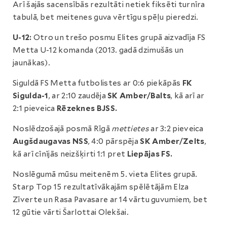
Arī šajās sacensībās rezultāti netiek fiksēti turnīra
tabulā, bet meitenes guva vērtīgu spēļu pieredzi.
U-12:
Otro un trešo posmu Elites grupā aizvadīja FS
Metta U-12 komanda (2013. gadā dzimušās un
jaunākas).
Siguldā FS Metta futbolistes ar 0:6 piekāpās
FK
Sigulda-1
, ar 2:10 zaudēja
SK Amber/Balts
, kā arī ar
2:1 pieveica
Rēzeknes BJSS.
Noslēdzošajā posmā Rīgā
mettietes
ar 3:2 pieveica
Augšdaugavas NSS
, 4:0 pārspēja
SK Amber/Zelts
,
kā arī cīnījās neizšķirti 1:1 pret
Liepājas FS.
Noslēgumā mūsu meitenēm 5. vieta Elites grupā.
Starp Top 15 rezultatīvākajām spēlētājām Elza
Zīverte un Rasa Pavasare ar 14 vārtu guvumiem, bet
12 gūtie vārti Šarlottai Olekšai.