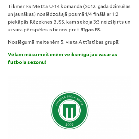
Tikmēr FS Metta U-14 komanda (2012. gadā dzimušās
un jaunākas) noslēdzošajā posmā 1/4 finālā ar 1:2
piekāpās Rēzeknes BJSS, kam sekoja 3:3 neizšķirts un
uzvara pēcspēles istienos pret
Rīgas FS.
Noslēgumā meitenēm 5. vieta Attīstības grupā!
Vēlam mūsu meitenēm veiksmīgu jau vasaras
futbola sezonu!