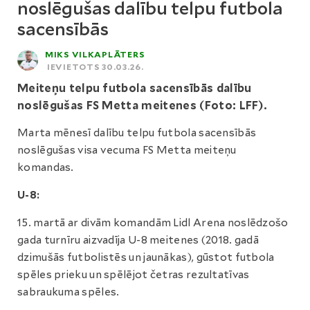
noslēgušas dalību telpu futbola
sacensībās
MIKS VILKAPLĀTERS
IEVIETOTS 30.03.26.
Meiteņu telpu futbola sacensībās dalību
noslēgušas FS Metta meitenes (Foto: LFF).
Marta mēnesī dalību telpu futbola sacensībās
noslēgušas visa vecuma FS Metta meiteņu
komandas.
U-8:
15. martā ar divām komandām Lidl Arena noslēdzošo
gada turnīru aizvadīja U-8 meitenes (2018. gadā
dzimušās futbolistēs un jaunākas), gūstot futbola
spēles prieku un spēlējot četras rezultatīvas
sabraukuma spēles.