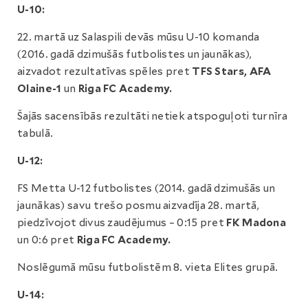
U-10:
22. martā uz Salaspili devās mūsu U-10 komanda
(2016. gadā dzimušās futbolistes un jaunākas),
aizvadot rezultatīvas spēles pret
TFS Stars, AFA
Olaine-1
un
Riga FC Academy.
Šajās sacensībās rezultāti netiek atspoguļoti turnīra
tabulā.
U-12:
FS Metta U-12 futbolistes (2014. gadā dzimušās un
jaunākas) savu trešo posmu aizvadīja 28. martā,
piedzīvojot divus zaudējumus – 0:15 pret
FK Madona
un 0:6 pret
Riga FC Academy.
Noslēgumā mūsu futbolistēm 8. vieta Elites grupā.
U-14: