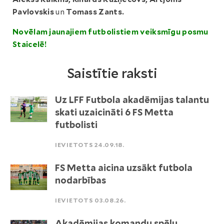
Pavlovskis
un
Tomass Zants.
Novēlam jaunajiem futbolistiem veiksmīgu posmu
Staicelē!
Saistītie raksti
Uz LFF Futbola akadēmijas talantu
skati uzaicināti 6 FS Metta
futbolisti
IEVIETOTS 24.09.18.
FS Metta aicina uzsākt futbola
nodarbības
IEVIETOTS 03.08.26.
Akadēmijas komandu spēļu