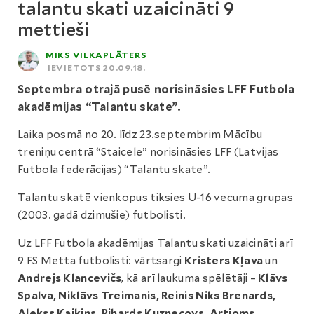
talantu skati uzaicināti 9
mettieši
MIKS VILKAPLĀTERS
IEVIETOTS 20.09.18.
Septembra otrajā pusē norisināsies LFF Futbola
akadēmijas “Talantu skate”.
Laika posmā no 20. līdz 23.septembrim Mācību
treniņu centrā “Staicele” norisināsies LFF (Latvijas
Futbola federācijas) “Talantu skate”.
Talantu skatē vienkopus tiksies U-16 vecuma grupas
(2003. gadā dzimušie) futbolisti.
Uz LFF Futbola akadēmijas Talantu skati uzaicināti arī
9 FS Metta futbolisti: vārtsargi
Kristers Kļava
un
Andrejs Klancevičs
, kā arī laukuma spēlētāji –
Klāvs
Spalva, Niklāvs Treimanis, Reinis Niks Brenards,
Alekss Kaikins, Rihards Kuzņecovs, Artjoms