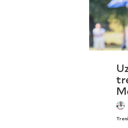
Uz
tr
Me
Treni