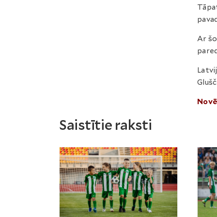
Tāpat
pavad
Ar šo
pared
Latvi
Glušč
Novē
Saistītie raksti