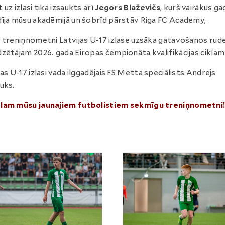
 uz izlasi tika izsaukts arī
Jegors Blaževičs
, kurš vairākus ga
īja mūsu akadēmijā un šobrīd pārstāv Riga FC Academy,
 treniņnometni Latvijas U-17 izlase uzsāka gatavošanos rud
zētājam 2026. gada Eiropas čempionāta kvalifikācijas ciklam
jas U-17 izlasi vada ilggadējais FS Metta speciālists Andrejs
uks.
lam mūsu jaunajiem futbolistiem sekmīgu treniņnometni