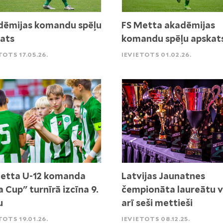
ēmijas komandu spēļu
FS Metta akadēmijas
ats
komandu spēļu apskat
TOTS 17.05.26.
IEVIETOTS 01.02.26.
etta U-12 komanda
Latvijas Jaunatnes
a Cup" turnīrā izcīna 9.
čempionāta laureātu v
u
arī seši mettieši
TOTS 19.01.26.
IEVIETOTS 08.12.25.