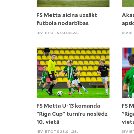
FS Metta aicina uzsākt
Akad
futbola nodarbības
apsk
IEVIETOTS 03.08.26.
IEVIE
FS Metta U-13 komanda
FS M
"Riga Cup" turnīru noslēdz
"Rig
10. vietā
viet
IEVIETOTS 25.01.26.
IEVIE