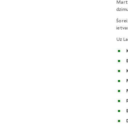
Marta
dzimu
Šorei
ietva
Uz La