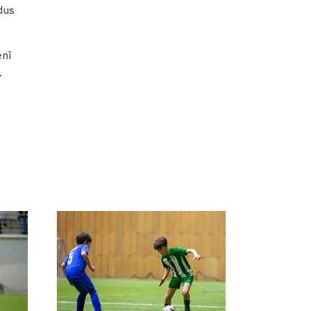
dus
enī
.
!