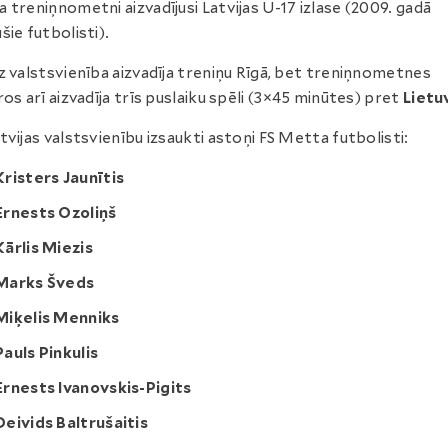
 treniņnometni aizvadījusi Latvijas U-17 izlase (2009. gadā
šie futbolisti).
z valstsvienība aizvadīja treniņu Rīgā, bet treniņnometnes
ros arī aizvadīja trīs puslaiku spēli (3×45 minūtes) pret
Lietu
tvijas valstsvienību izsaukti astoņi FS Metta futbolisti:
Kristers Jaunītis
Ernests Ozoliņš
Kārlis Miezis
Marks Šveds
Miķelis Menniks
Pauls Pinkulis
Ernests Ivanovskis-Pigits
Deivids Baltrušaitis