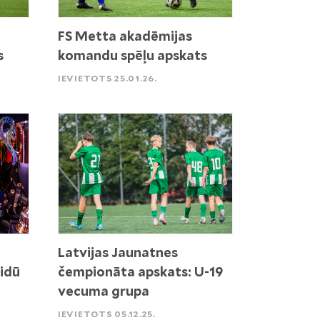
FS Metta akadēmijas
s
komandu spēļu apskats
IEVIETOTS 25.01.26.
Latvijas Jaunatnes
idū
čempionāta apskats: U-19
vecuma grupa
IEVIETOTS 05.12.25.