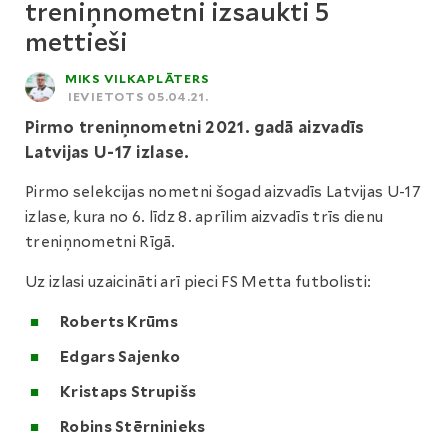
treniņnometni izsaukti 5
mettieši
MIKS VILKAPLĀTERS
IEVIETOTS 05.04.21.
Pirmo treniņnometni 2021. gadā aizvadīs
Latvijas U-17 izlase.
Pirmo selekcijas nometni šogad aizvadīs Latvijas U-17
izlase, kura no 6. līdz 8. aprīlim aizvadīs trīs dienu
treniņnometni Rīgā.
Uz izlasi uzaicināti arī pieci FS Metta futbolisti:
Roberts Krūms
Edgars Sajenko
Kristaps Strupišs
Robins Stērninieks