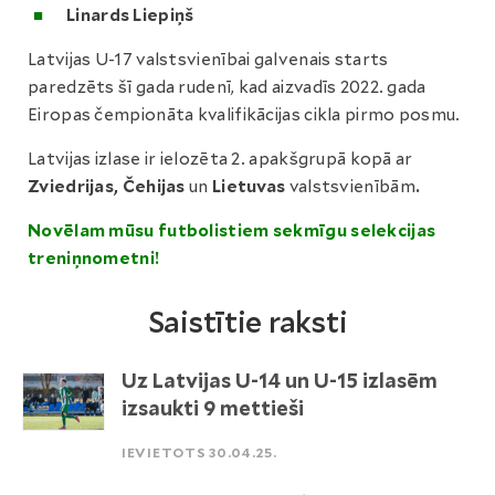
Linards Liepiņš
Latvijas U-17 valstsvienībai galvenais starts
paredzēts šī gada rudenī, kad aizvadīs 2022. gada
Eiropas čempionāta kvalifikācijas cikla pirmo posmu.
Latvijas izlase ir ielozēta 2. apakšgrupā kopā ar
Zviedrijas, Čehijas
un
Lietuvas
valstsvienībām
.
Novēlam mūsu futbolistiem sekmīgu selekcijas
treniņnometni!
Saistītie raksti
Uz Latvijas U-14 un U-15 izlasēm
izsaukti 9 mettieši
IEVIETOTS 30.04.25.