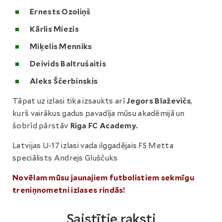
Ernests Ozoliņš
Kārlis Miezis
Miķelis Menniks
Deivids Baltrušaitis
Aleks Ščerbinskis
Tāpat uz izlasi tika izsaukts arī
Jegors Blaževičs
,
kurš vairākus gadus pavadīja mūsu akadēmijā un
šobrīd pārstāv
Riga FC Academy.
Latvijas U-17 izlasi vada ilggadējais FS Metta
speciālists Andrejs Gluščuks
Novēlam mūsu jaunajiem futbolistiem sekmīgu
treniņnometni izlases rindās!
Saistītie raksti