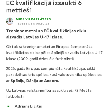
EČ kvalifikācijā izsaukti 6
mettieši
MIKS VILKAPLĀTERS
IEVIETOTS 05.10.25.
Treniņnometni un EČ kvalifikācijas ciklu
aizvadīs Latvijas U-17 izlase.
Oktobra treniņnometni un Eiropas čempionāta
kvalifikācijas cikla spēles Spānijā aizvadīs Latvijas U-17
izlase (2009. gadā dzimušie futbolisti).
2026. gada Eiropas čempionāta kvalifikācijas ciklā
paredzētas trīs spēles, kurā valstsvienība spēkosies
ar
Spāniju, Dāniju
un
Andoru.
Uz Latvijas valstsvienību izsaukti seši FS Metta
futbolisti:
Adrians Līcītis