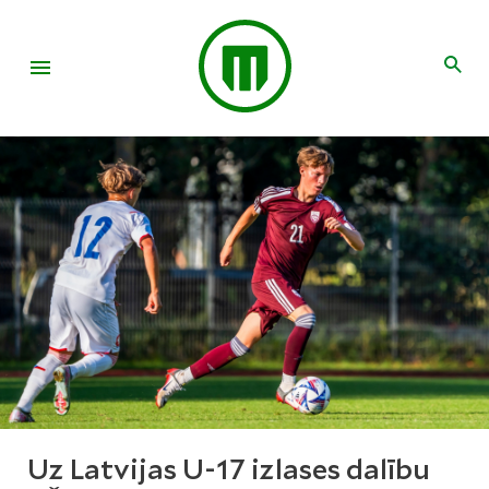
Uz Latvijas U-17 izlases dalību