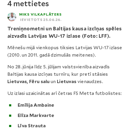
4 mettietes
MIKS VILKAPLĀTERS
IEVIETOTS 25.06.26.
Treniņnometni un Baltijas kausa izcīņas spēles
aizvadīs Latvijas WU-17 izlase (Foto: LFF).
Mēnešu mijā vienkopus tiksies Latvijas WU-17 izlase
(2010. un 2011. gadā dzimušās meitenes).
No 28. jūnija līdz 5. jūlijam valstsvienība aizvadīs
Baltijas kausa izcīņas turnīru, kur pretī stāsies
Lietuvas, Fēru salu
un
Lietuvas
vienaudzes.
Uz izlasi uzaicinātas arī četras FS Metta futbolistes:
Emīlija Ambaine
Elīza Markvarte
Līva Strauta