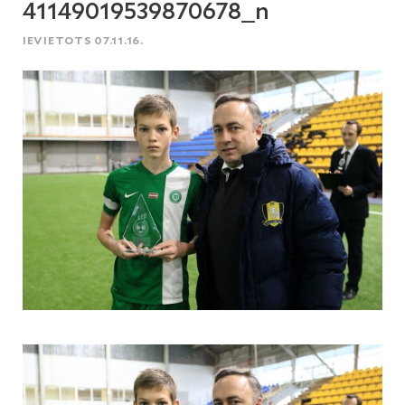
41149019539870678_n
IEVIETOTS 07.11.16.