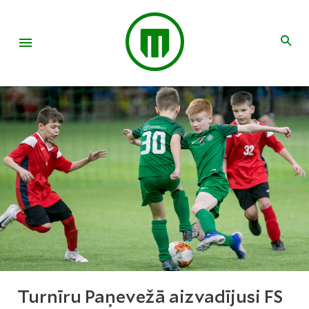
Turnīru Paņevežā aizvadījusi FS