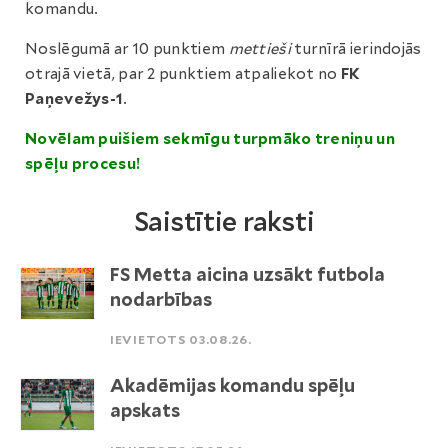
komandu.
Noslēgumā ar 10 punktiem
mettieši
turnīrā ierindojās
otrajā vietā, par 2 punktiem atpaliekot no
FK
Paņevežys-1
.
Novēlam puišiem sekmīgu turpmāko treniņu un
spēļu procesu!
Saistītie raksti
FS Metta aicina uzsākt futbola
nodarbības
IEVIETOTS 03.08.26.
Akadēmijas komandu spēļu
apskats