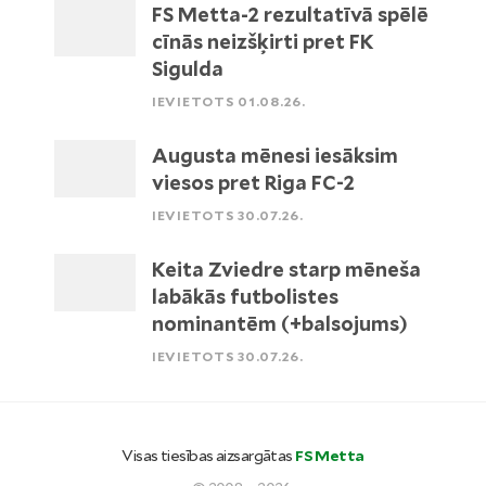
FS Metta-2 rezultatīvā spēlē
cīnās neizšķirti pret FK
Sigulda
IEVIETOTS 01.08.26.
Augusta mēnesi iesāksim
viesos pret Riga FC-2
IEVIETOTS 30.07.26.
Keita Zviedre starp mēneša
labākās futbolistes
nominantēm (+balsojums)
IEVIETOTS 30.07.26.
Visas tiesības aizsargātas
FS Metta