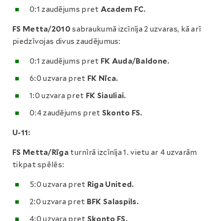
0:1 zaudējums pret
Academ FC.
FS Metta/2010
sabraukumā izcīnīja 2 uzvaras, kā arī
piedzīvojas divus zaudējumus:
0:1 zaudējums pret
FK Auda/Baldone.
6:0 uzvara pret
FK Nīca.
1:0 uzvara pret
FK Siauliai.
0:4 zaudējums pret
Skonto FS.
U-11:
FS Metta/Rīga
turnīrā izcīnīja 1. vietu ar 4 uzvarām
tikpat spēlēs:
5:0 uzvara pret
Riga United.
2:0 uzvara pret
BFK Salaspils.
4:0 uzvara pret
Skonto FS.