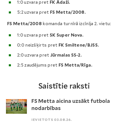
1:0 uzvara pret
FK Ādaži.
5:2 uzvara pret
FS Metta/2008.
FS Metta/2008
komanda turnīrā izcīnīja 2. vietu:
1:0 uzvara pret
SK Super Nova.
0:0 neizšķirts pret
FK Smiltene/BJSS.
2:0 uzvara pret
Jūrmalas SS-2.
2:5 zaudējums pret
FS Metta/Rīga.
Saistītie raksti
FS Metta aicina uzsākt futbola
nodarbības
IEVIETOTS 03.08.26.