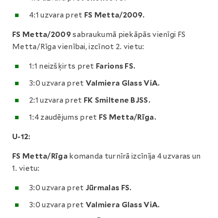
4:1 uzvara pret
FS Metta/2009.
FS Metta/2009
sabraukumā piekāpās vienīgi FS
Metta/Rīga vienībai, izcīnot 2. vietu:
1:1 neizšķirts pret
Farions FS.
3:0 uzvara pret
Valmiera Glass ViA.
2:1 uzvara pret
FK Smiltene BJSS.
1:4 zaudējums pret
FS Metta/Rīga.
U-12:
FS Metta/Rīga
komanda turnīrā izcīnīja 4 uzvaras un
1. vietu:
3:0 uzvara pret
Jūrmalas FS.
3:0 uzvara pret
Valmiera Glass ViA.