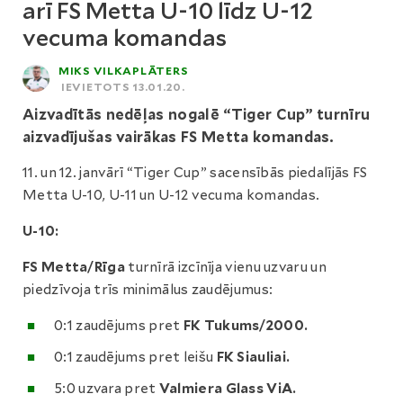
arī FS Metta U-10 līdz U-12
vecuma komandas
MIKS VILKAPLĀTERS
IEVIETOTS 13.01.20.
Aizvadītās nedēļas nogalē “Tiger Cup” turnīru
aizvadījušas vairākas FS Metta komandas.
11. un 12. janvārī “Tiger Cup” sacensībās piedalījās FS
Metta U-10, U-11 un U-12 vecuma komandas.
U-10:
FS Metta/Rīga
turnīrā izcīnīja vienu uzvaru un
piedzīvoja trīs minimālus zaudējumus:
0:1 zaudējums pret
FK Tukums/2000.
0:1 zaudējums pret leišu
FK Siauliai.
5:0 uzvara pret
Valmiera Glass ViA.