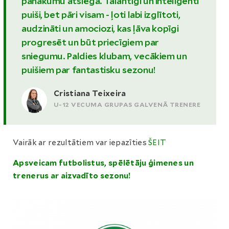
panākumu atslēga. Talantīgi un inteliģenti
puiši, bet pāri visam - ļoti labi izglītoti,
audzināti un amociozi, kas ļāva kopīgi
progresēt un būt priecīgiem par
sniegumu. Paldies klubam, vecākiem un
puišiem par fantastisku sezonu!
Cristiana Teixeira
U-12 VECUMA GRUPAS GALVENĀ TRENERE
Vairāk ar rezultātiem var iepazīties
ŠEIT
Apsveicam futbolistus, spēlētāju ģimenes un
trenerus ar aizvadīto sezonu!