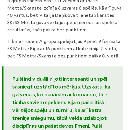
B grupas sacensībās U-11 vecuma grupā FS
Metta/Skanste izcīnīja 6 uzvaras 6 spēlēs, kā arī guva
40 vārtus, bet Vitālija Deņisova trenētā Skanstes
SK/SS Metta guva vērtīgu spēļu pieredzi un spēlēja
rezultatīvi, taču palika bez punktiem.
Tikmēr rudenī A grupā spēlējot jau 9 pret 9 formātā
FS Metta/Rīga ar 16 punktiem atkal izcīnīja 2. vietu,
bet FS Metta/Skanste bez punktiem palika 8. vietā.
Puiši individuāli ir ļoti interesanti un spēj
sasniegt uzstādītos mērķus. Uzskatu, ka
galvenais, ko panācām ar komandu, tā ir
ticība saviem spēkiem. Bijām paškritiski
vērtējot spēļu un turnīru, ka arī katra
treniņa sniegumu, tādā veida uzlabojot
disciplīnas un pašatdeves līmeni. Puiši