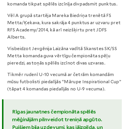
komanda tikpat spēlēs izcīnīja divpadsmit punktus.
Vēl A grupā startēja Mareka Biedriņa trenētā FS
Metta/Ķekava, kura sakrāja 4 punktus ar uzvaru pret
RFS Academy/2014, kā arī neizšķirtu pret JDFS
Alberts.
Visbeidzot Jevgēnija Laizāna vadītā Skanstes SK/SS
Metta komanda guva vērtīgu čempionāta spēļu
pieredzi, astoņās spēlēs izcīnot divas uzvaras.
Tikmēr rudenī U-10 vecumā ar četrām komandām
mūsu futbolisti piedalījās “Mārupe Inspirational Cup”
(tāpat 4 komandas piedalījās no U-9 vecuma).
Rīgas jaunatnes čempionāta spēlēs
mēģinājām pilnveidot treniņā apgūto.
Puišiem bija uzdevumi, kas jāizpilda, un