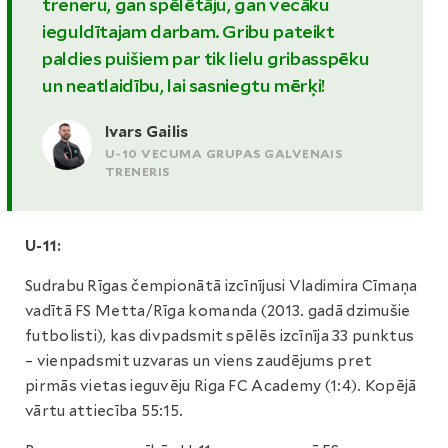
treneru, gan spēlētāju, gan vecāku
ieguldītajam darbam. Gribu pateikt
paldies puišiem par tik lielu gribasspēku
un neatlaidību, lai sasniegtu mērķi!
Ivars Gailis
U-10 VECUMA GRUPAS GALVENAIS
TRENERIS
U-11:
Sudrabu Rīgas čempionātā izcīnījusi Vladimira Cīmaņa
vadītā FS Metta/Rīga komanda (2013. gadā dzimušie
futbolisti), kas divpadsmit spēlēs izcīnīja 33 punktus
– vienpadsmit uzvaras un viens zaudējums pret
pirmās vietas ieguvēju Riga FC Academy (1:4). Kopējā
vārtu attiecība 55:15.