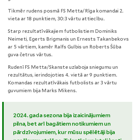
Tikmēr rudens posmā FS Metta/Rīga komandai 2.
vieta ar 18 punktiem, 30:3 vārtu attiecību.
Starp rezultatīvākajiem futbolistiem Dominiks
Neimeti, Egerts Brigmanis un Ernests Takanbekovs
ar 5 vārtiem, kamēr Ralfs Gulbis un Roberts Šūba
guva četrus vārtus.
Rudenī FS Metta/Skanste uzlaboja sniegumu un
rezultātus, ierindojoties 4. vietā ar 9 punktiem.
Komandas rezultatīvākais futbolists ar 3 vārtu
guvumiem bija Marks Mikens.
2024. gada sezona bija izaicinājumiem
pilna, bet arī bagātiem notikumiem un
pārdzīvojumiem, kur mūsu spēlētāji bija