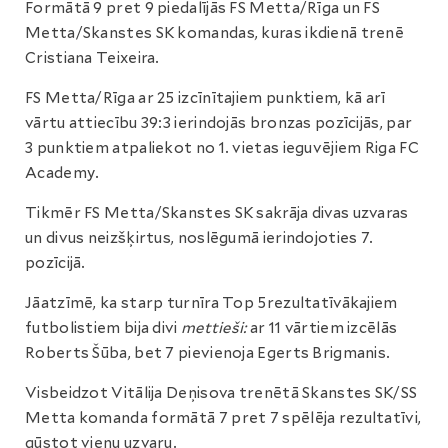
Formātā 9 pret 9 piedalījās FS Metta/Rīga un FS
Metta/Skanstes SK komandas, kuras ikdienā trenē
Cristiana Teixeira.
FS Metta/Rīga ar 25 izcīnītajiem punktiem, kā arī
vārtu attiecību 39:3 ierindojās bronzas pozīcijās, par
3 punktiem atpaliekot no 1. vietas ieguvējiem Riga FC
Academy.
Tikmēr FS Metta/Skanstes SK sakrāja divas uzvaras
un divus neizšķirtus, noslēgumā ierindojoties 7.
pozīcijā.
Jāatzīmē, ka starp turnīra Top 5rezultatīvākajiem
futbolistiem bija divi
mettieši:
ar 11 vārtiem izcēlās
Roberts Šūba, bet 7 pievienoja Egerts Brigmanis.
Visbeidzot Vitālija Deņisova trenētā Skanstes SK/SS
Metta komanda formātā 7 pret 7 spēlēja rezultatīvi,
gūstot vienu uzvaru.