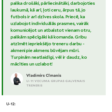
palika drošāki, pārliecinātāki, darbojoties
laukumā, kā arī, ļoti ceru, ārpus tā, jo
futbols ir arī dzīves skola. Priecē, ka
uzlabojot individuālās prasmes, vairāk
komunicējot un atbalstot vienam otru,
palikām spēcīgāki kā komanda. Gribu
atzīmēt iepriekšējo treneru darbu -
akmeni pie akmens būvējam mūri.
Turpinām neatlaidīgi, vēl ir daudz, ko
mācīties un uzlabot!
Vladimirs Cīmanis
U-11 VECUMA GRUPAS GALVENAIS
TRENERIS
U-12: