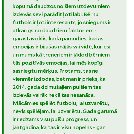
kopumā daudzos no šiem uzdevumiem
izdevās sevi parādīt ļoti labi. Bērnu
futbols ir ļoti interesants, jo sniegums ir
atkarīgs no daudziem faktoriem -
garastāvoklis, kādā pamodies, kādas
emocijas ir bijušas mājās vai vidē, kur esi,
un mums kā treneriem ir jādod bērniem
tās pozitīvās emocijas, lai mēs kopīgi
sasniegtu mērķus. Protams, tas ne
vienmēr izdodas, bet man ir prieks, ka
2014. gada dzimušajiem puišiem tas
izdevās vairāk nekā tas nesanāca.
Mācāmies spēlēt futbolu, lai uzvarētu,
nevis spēlējam, lai uzvarētu. Gada garumā
ir redzams visu puišu progress, un
jāatgādina, ka tas ir visu nopelns - gan