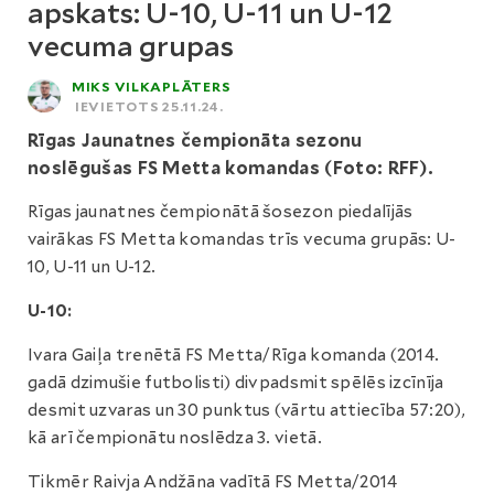
apskats: U-10, U-11 un U-12
vecuma grupas
MIKS VILKAPLĀTERS
IEVIETOTS 25.11.24.
Rīgas Jaunatnes čempionāta sezonu
noslēgušas FS Metta komandas (Foto: RFF).
Rīgas jaunatnes čempionātā šosezon piedalījās
vairākas FS Metta komandas trīs vecuma grupās: U-
10, U-11 un U-12.
U-10:
Ivara Gaiļa trenētā FS Metta/Rīga komanda (2014.
gadā dzimušie futbolisti) divpadsmit spēlēs izcīnīja
desmit uzvaras un 30 punktus (vārtu attiecība 57:20),
kā arī čempionātu noslēdza 3. vietā.
Tikmēr Raivja Andžāna vadītā FS Metta/2014