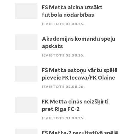
FS Metta aicina uzsākt
futbola nodarbības
IEVIETOTS 03.08.26.
Akadēmijas komandu spēļu
apskats
IEVIETOTS 03.08.26.
FS Metta astoņu vārtu spēlē
pieveic FK Iecava/FK Olaine
IEVIETOTS 02.08.26.
FK Metta cīnās neizšķirti
pret Riga FC-2
IEVIETOTS 01.08.26.
FS Metta-2 rezultatīvā spēlē