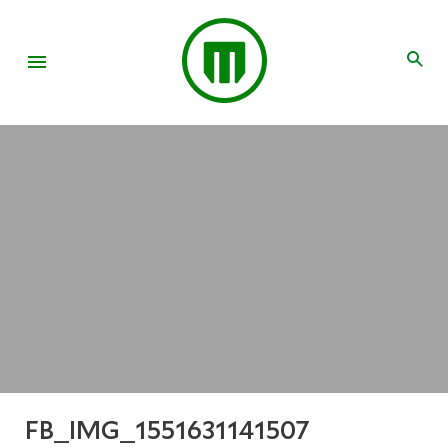
FB_IMG_1551631141507