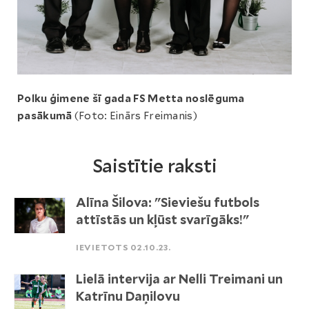
Polku ģimene šī gada FS Metta noslēguma
pasākumā
(Foto: Einārs Freimanis)
Saistītie raksti
Alīna Šilova: "Sieviešu futbols
attīstās un kļūst svarīgāks!"
IEVIETOTS 02.10.23.
Lielā intervija ar Nelli Treimani un
Katrīnu Daņilovu