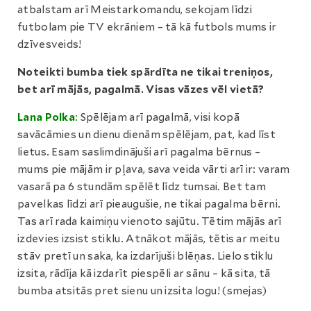
atbalstam arī Meistarkomandu, sekojam līdzi
futbolam pie TV ekrāniem – tā kā futbols mums ir
dzīvesveids!
Noteikti bumba tiek spārdīta ne tikai treniņos,
bet arī mājās, pagalmā. Visas vāzes vēl vietā?
Lana Polka
:
Spēlējam arī pagalmā, visi kopā
savācāmies un dienu dienām spēlējam, pat, kad līst
lietus. Esam saslimdinājuši arī pagalma bērnus –
mums pie mājām ir pļava, sava veida vārti arī ir: varam
vasarā pa 6 stundām spēlēt līdz tumsai. Bet tam
pavelkas līdzi arī pieaugušie, ne tikai pagalma bērni.
Tas arī rada kaimiņu vienoto sajūtu. Tētim mājās arī
izdevies izsist stiklu. Atnākot mājās, tētis ar meitu
stāv pretī un saka, ka izdarījuši blēņas. Lielo stiklu
izsita, rādīja kā izdarīt piespēli ar sānu – kā sita, tā
bumba atsitās pret sienu un izsita logu! (smejas)