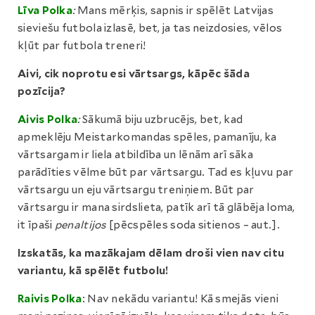
Līva Polka
:
Mans mērķis, sapnis ir spēlēt Latvijas
sieviešu futbola izlasē, bet, ja tas neizdosies, vēlos
kļūt par futbola treneri!
Aivi, cik noprotu esi vārtsargs, kāpēc šāda
pozīcija?
Aivis Polka
:
Sākumā biju uzbrucējs, bet, kad
apmeklēju Meistarkomandas spēles, pamanīju, ka
vārtsargam ir liela atbildība un lēnām arī sāka
parādīties vēlme būt par vārtsargu. Tad es kļuvu par
vārtsargu un eju vārtsargu treniņiem. Būt par
vārtsargu ir mana sirdslieta, patīk arī tā glābēja loma,
it īpaši
penaltijos
[pēcspēles soda sitienos – aut.].
Izskatās, ka mazākajam dēlam droši vien nav citu
variantu, kā spēlēt futbolu!
Raivis Polka
: Nav nekādu variantu! Kā smejās vieni