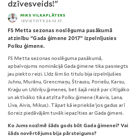
dzīvesveids!"
MIKS VILKAPLĀTERS
IEVIETOTS 24.12.17.
FS Metta sezonas noslēguma pasākumā
atzinību “Gada ģimene 2017” izpelnījusies
Polku ģimene.
FS Metta sezonas noslēguma pasākumā,
apbalvojums nominācijā Gada ģimene tika pasniegts
jau piekto reizi. Līdz šim šo titulu bija izpelnījušies
Juhnu, Murānu, Grencmaņu, Štrausu, Poriešu, Karsu,
Kraģu un Uldriķu ģimenes, bet šajā reizē par cītīgāko
un aktīvāko tika atzīta Polku ģimene (Raivis, Lana,
Līva, Aivis, Mikus). Tāpat kā iepriekše’jos gadus arī
šoreiz piedāvājām tuvāk iepazīties ar Gada ģimeni.
Ko Jums nozīmē šāds gods būt Gada ģimenei? Vai
šāds novērtējums bija pārsteigums?