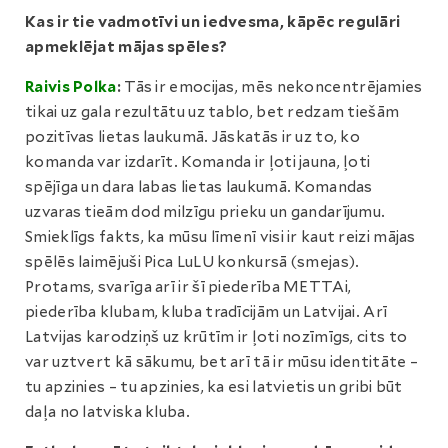
Kas ir tie vadmotīvi un iedvesma, kāpēc regulāri
apmeklējat mājas spēles?
Raivis Polka
:
Tās ir emocijas, mēs nekoncentrējamies
tikai uz gala rezultātu uz tablo, bet redzam tiešām
pozitīvas lietas laukumā. Jāskatās ir uz to, ko
komanda var izdarīt. Komanda ir ļoti jauna, ļoti
spējīga un dara labas lietas laukumā. Komandas
uzvaras tieām dod milzīgu prieku un gandarījumu.
Smieklīgs fakts, ka mūsu līmenī visi ir kaut reizi mājas
spēlēs laimējuši Pica LuLU konkursā (smejas).
Protams, svarīga arī ir šī piederība METTAi,
piederība klubam, kluba tradīcijām un Latvijai. Arī
Latvijas karodziņš uz krūtīm ir ļoti nozīmīgs, cits to
var uztvert kā sākumu, bet arī tā ir mūsu identitāte –
tu apzinies – tu apzinies, ka esi latvietis un gribi būt
daļa no latviska kluba.