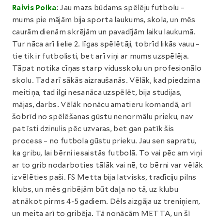
Raivis Polka
: Jau mazs būdams spēlēju futbolu –
mums pie mājām bija sporta laukums, skola, un mēs
caurām dienām skrējām un pavadījām laiku laukumā.
Tur nāca arī lielie 2. līgas spēlētāji, tobrīd likās vauu –
tie tik ir futbolisti, bet arī viņi ar mums uzspēlēja.
Tāpat notika cīņas starp vidusskolu un profesionālo
skolu. Tad arī sākās aizraušanās. Vēlāk, kad piedzima
meitiņa, tad ilgi nesanāca uzspēlēt, bija studijas,
mājas, darbs. Vēlāk nonācu amatieru komandā, arī
šobrīd no spēlēšanas gūstu nenormālu prieku, nav
pat īsti dzinulis pēc uzvaras, bet gan patīk šis
process – no futbola gūstu prieku. Jau sen sapratu,
ka gribu, lai bērni iesaistās futbolā. To vai pēc am viņi
ar to grib nodarboties tālāk vai nē, to bērni var vēlāk
izvēlēties paši. FS Metta bija latvisks, tradīciju pilns
klubs, un mēs gribējām būt daļa no tā, uz klubu
atnākot pirms 4-5 gadiem. Dēls aizgāja uz treniņiem,
un meita arī to gribēja. Tā nonācām METTA, un šī