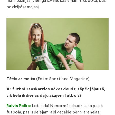
mani paziņas, vienīgā izvēle, kas viņam tiks dota, būs
pozīcija! (smejas)
Tētis ar meitu
(Foto: Sportland Magazine)
Ar futbolu saskarties nākas daudz, tāpēc jājautā,
cik lielu ikdienas daļu aizņem futbols?
Raivis Polka
:
Ļoti lielu! Nenormāli daudz laika paiet
futbolā, paši spēlējam, abi vecākie bērni trenējas,