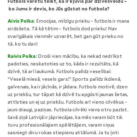
Futbols varētu teikt, ka ir kļuvis par dzīvesveidu –
ko Jums ir devis, ko Jūs gūstat no futbola?
Aivis Polka
: Emocijas, milzīgu prieku – futbols ir mana
sirdslieta. Tā kā tētim – futbols dod prieku! Nav
svarīgākais vienmēr uzvarēt, bet gan gūt prieku no
tā, ko tu dari!
Raivis Polka
: Droši vien mācību, ka nekad nedrīkst
padoties, neskatoties uz to, kāds ir rezultāts, kā
dzīvē, tā arī laukumā. Futbols palīdz veselībai:
“Veselā miesā, vesels gars!” Sports palīdz ikdienā,
galvenais, ka ir jācīnās, ir jādara. Futbols motivē, dzen
uz priekšu, tur tāpat kā dzīvē tu apgūsti jaunas lietas,
attīsties un ej uz priekšu. Futbols arī vieno cilvēkus –
jauni draugi, paziņas. Futbola cilvēki viens otru pazīst.
Savā ziņā Latvijā ir jāpriecājas, ka mēs varam būt tik
tuvu profesionālajiem spēlētājiem, varam viņus
sasniegt divu rokas stiepienu attālumā. Ja tu ļoti