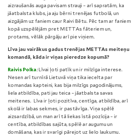
aizraušanās auga pavisam strauji – arī sapratām, ka
jāatbalsta klubs, ja aju bērni trenējas futbolā, un
aizgājām uz faniem caur Raivi Bētu. Pēc tam ar faniem
kopā uzspēlējām pret METTAs fāteriem un,
protams, vēlāk pārgāju arī pie viņiem.
Līva jau vairākus gadus trenējas METTAs meiteņu
komandā, kāda ir viņas pieredze kopumā?
Raivis Polka
:
Līvai ļoti patīk un ir milzīga interese.
Nesen arī turnīrā Lietuvā viņa tika iecelta par
komandas kapteini, kas bija milzīgs pagodinājums,
liela atbildība, pati jau teica – jāatbalsta savas
meitenes. Līva ir ļoti pozitīva, centīga, atbildība, arī
skolā ir labas sekmes, ir pastāvīga. Viņa spēlē
aizsardzībā, un man arī tā liekas īstā pozīcija – ir
centība, atbildības sajūta, spēlē ar augumu un
domāšana, kas ir svarīgi pārejot uz lielo laukumu.