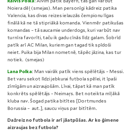
Raivis Polka
:
Aivim patīk Bayern, tas gan varbūt
Noiera dēļ (smejas). Man personīgi kādreiz patika
Valencia, kas divas reizes ielauzās čempionu līgas
finālā kā ne tā stipriākā komanda. Vienmēr patikušas
komandas – tā saucamie underdogs, kuri varbūt nav
turnīra favorīti, taču ik gadu cīnās līdz galam. Šobrīd
patīk arī AC Milan, kuriem gan tagad tik spīdoši
neiet. Puika bija Milan nometnē, tāpēc jāzina, kas tur
notiek. (smejas)
Lana Polka
: Man vairāk patīk viens spēlētājs – Messi.
Bet varu sekot līdzi jebkurai futbola spēlei, it īpaši
zīmīgām un aizraujošām. Līvai, tāpat kā man patīk
konkrēts spēlētājs – Neimaŗs. Bet noteikta mīļākā
kluba nav. Šogad patika bitītes [Dortmundes
Borussia – aut.], saucu viņus par bitītēm.
Dažreiz no futbola ir arī jāatpūšas. Ar ko ģimene
aizraujas bez futbola?