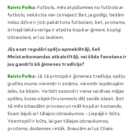
Raivis Polka
: Futbols, mēs atpūšamies no futbola ar
futbolu, nekā cita nav (smejas)! Bet, ja godīgi, tiešām
mūsu dzīve ir ļoti pakārtota futbolam, bet, protams,
brīvajā laikā svarīga ir atpūta kopā ar ģimeni, kopīgi
izbraucieni, arī uz laukiem.
Jūs esat regulāri spēļu apmeklētāji, lieli
Meistarkomandas atbalstītāji, vai šāda fanošana ir
jau gandrīz kā ģimenes tradīcija?
Raivis Polka
: Jā, tā principā ir ģimenes tradīcija, spēļu
grafiks mums vienmēr ir zināms, vienmēr ieplānojām
laiku, ka būsim. Varbūt sezonā ir viena vai divas mājas
spēles, kuras objektīvu iemeslu dēļ sanāk izlaist. Bet
tā mēs izbaudām procesu un reāli kopā ar komandu.
Esam bijuši arī tālajos izbraukumos – Liepājā ir būts,
Veentspilī ir būts, lai gan tālajos izbraukumos,
protams, dodamies retāk. Braucām arī uz Olaini.