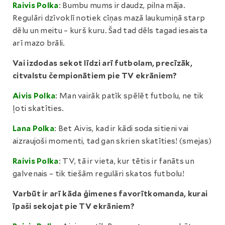
Raivis Polka
: Bumbu mums ir daudz, pilna māja.
Regulāri dzīvoklī notiek cīņas mazā laukumiņā starp
dēlu un meitu – kurš kuru. Šad tad dēls tagad iesaista
arī mazo brāli.
Vai izdodas sekot līdzi arī futbolam, precīzāk,
citvalstu čempionātiem pie TV ekrāniem?
Aivis Polka
: Man vairāk patīk spēlēt futbolu, ne tik
ļoti skatīties.
Lana Polka
: Bet Aivis, kad ir kādi soda sitieni vai
aizraujoši momenti, tad gan skrien skatīties! (smejas)
Raivis Polka
: TV, tā ir vieta, kur tētis ir fanāts un
galvenais – tik tiešām regulāri skatos futbolu!
Varbūt ir arī kāda ģimenes favorītkomanda, kurai
īpaši sekojat pie TV ekrāniem?