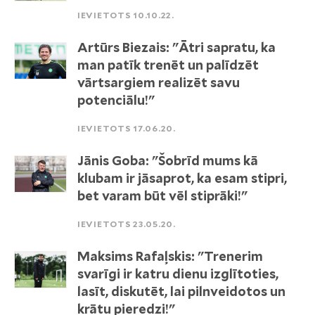
IEVIETOTS 10.10.22.
Artūrs Biezais: "Ātri sapratu, ka
man patīk trenēt un palīdzēt
vārtsargiem realizēt savu
potenciālu!"
IEVIETOTS 17.06.20.
Jānis Goba: "Šobrīd mums kā
klubam ir jāsaprot, ka esam stipri,
bet varam būt vēl stiprāki!"
IEVIETOTS 23.05.20.
Maksims Rafaļskis: "Trenerim
svarīgi ir katru dienu izglītoties,
lasīt, diskutēt, lai pilnveidotos un
krātu pieredzi!"