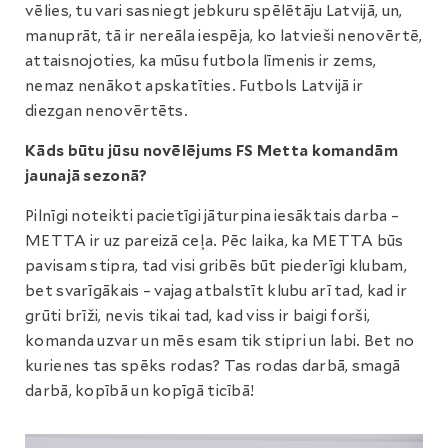
vēlies, tu vari sasniegt jebkuru spēlētāju Latvijā, un,
manuprāt, tā ir nereāla iespēja, ko latvieši nenovērtē,
attaisnojoties, ka mūsu futbola līmenis ir zems,
nemaz nenākot apskatīties. Futbols Latvijā ir
diezgan nenovērtēts.
Kāds būtu jūsu novēlējums FS Metta komandām
jaunajā sezonā?
Pilnīgi noteikti pacietīgi jāturpina iesāktais darba –
METTA ir uz pareizā ceļa. Pēc laika, ka METTA būs
pavisam stipra, tad visi gribēs būt piederīgi klubam,
bet svarīgākais – vajag atbalstīt klubu arī tad, kad ir
grūti brīži, nevis tikai tad, kad viss ir baigi forši,
komanda uzvar un mēs esam tik stipri un labi. Bet no
kurienes tas spēks rodas? Tas rodas darbā, smagā
darbā, kopībā un kopīgā ticībā!