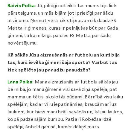
Raivis Polka
: Jā, pilnīgi noteikti tas mums bijs liels
pārsteigums, un mēs bijām ļoti priecīgi par šādu
atzinumu. Ņemot vērā, cik stipras un cik daudz FS
Metta ir ģimenes, kuras ir pelnījušas būt par Gada
ģimeni, tā kā milzīgs paldies FS Metta par šādu
novērtējumu.
Kā sākās Jūsu aizraušanās ar futbolu un kurš bija
tas, kurš ievilka ģimeni šajā sportā? Varbūt tas
tiek spēlēts jau paaudžu paaudzēs?
Lana Polka
: Mana aizraušanās ar futbolu sākās jau
bērnībā, jo manā ģimenē visi savā ziņā spēlēja, pat
mamma un tētis, skolotāji būdami. Bērnībā visu laiku
spēlējām, kad ar vīru iepazināmies, braucām arī uz
laukiem, kur bieži mani brāļi savācās un, kā jau laukos,
kopā padzenājām bumbu. Pati arī Robežsardzē
spēlēju, šobrīd gan nē, kamēr dēliņš mazs.