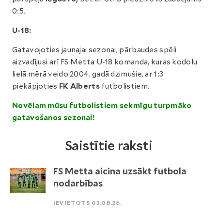
0:5.
U-18:
Gatavojoties jaunajai sezonai, pārbaudes spēli
aizvadījusi arī FS Metta U-18 komanda, kuras kodolu
lielā mērā veido 2004. gadā dzimušie, ar 1:3
piekāpjoties
FK Alberts
futbolistiem.
Novēlam mūsu futbolistiem sekmīgu turpmāko
gatavošanos sezonai!
Saistītie raksti
FS Metta aicina uzsākt futbola
nodarbības
IEVIETOTS 03.08.26.