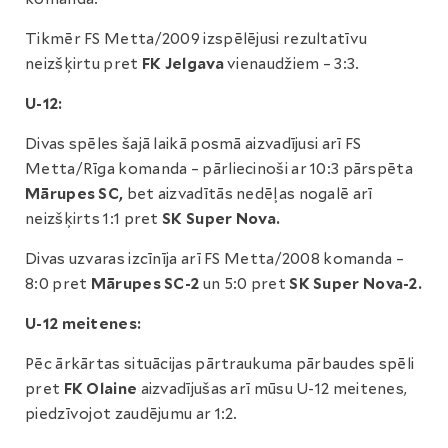
Tikmēr FS Metta/2009 izspēlējusi rezultatīvu
neizšķirtu pret
FK Jelgava
vienaudžiem – 3:3.
U-12:
Divas spēles šajā laikā posmā aizvadījusi arī FS
Metta/Rīga komanda – pārliecinoši ar 10:3 pārspēta
Mārupes SC,
bet aizvadītās nedēļas nogalē arī
neizšķirts 1:1 pret
SK Super Nova.
Divas uzvaras izcīnīja arī FS Metta/2008 komanda –
8:0 pret
Mārupes SC-2
un 5:0 pret
SK Super Nova-2.
U-12 meitenes:
Pēc ārkārtas situācijas pārtraukuma pārbaudes spēli
pret
FK Olaine
aizvadījušas arī mūsu U-12 meitenes,
piedzīvojot zaudējumu ar 1:2.