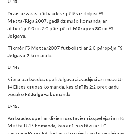
U-13:
Divas uzvaras pārbaudes spēlēs izcīnījusi FS
Metta/Rīga 2007. gadā dzimušo komanda, ar
attiecīgi 7:0 un 2:0 pārspējot
Mārupes SC
un FS
Jelgava.
Tikmēr FS Metta/2007 futbolisti ar 2:0 pārspēja
FS
Jelgava-2
komandu.
U-14:
Vienu pārbaudes spēli Jelgavā aizvadījusi arī mūsu U-
14 Elites grupas komanda, kas cīnījās 2:2 pret gadu
vecāko
FS Jelgava
komandu.
U-15:
Pārbaudes spēli ar diviem sastāviem izspēlējusi arī FS
Metta U-15 komanda, kas ar 1. sastāvu ar 1:0
pārspēja
Rīgas
FS,
bet ar otro piedzīvots zaudējums