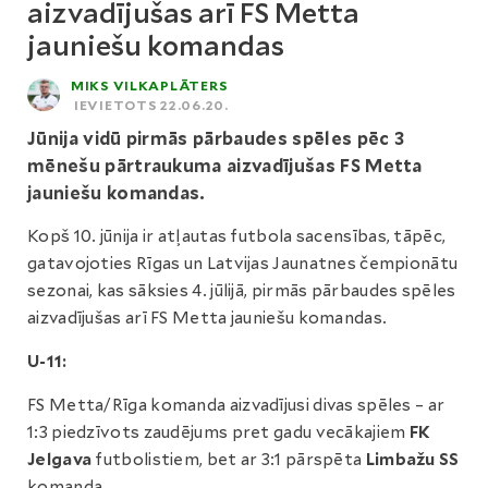
aizvadījušas arī FS Metta
jauniešu komandas
MIKS VILKAPLĀTERS
IEVIETOTS 22.06.20.
Jūnija vidū pirmās pārbaudes spēles pēc 3
mēnešu pārtraukuma aizvadījušas FS Metta
jauniešu komandas.
Kopš 10. jūnija ir atļautas futbola sacensības, tāpēc,
gatavojoties Rīgas un Latvijas Jaunatnes čempionātu
sezonai, kas sāksies 4. jūlijā, pirmās pārbaudes spēles
aizvadījušas arī FS Metta jauniešu komandas.
U-11:
FS Metta/Rīga komanda aizvadījusi divas spēles – ar
1:3 piedzīvots zaudējums pret gadu vecākajiem
FK
Jelgava
futbolistiem, bet ar 3:1 pārspēta
Limbažu SS
komanda.