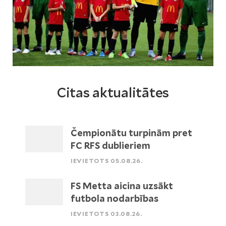
Citas aktualitātes
Čempionātu turpinām pret
FC RFS dublieriem
IEVIETOTS 05.08.26.
FS Metta aicina uzsākt
futbola nodarbības
IEVIETOTS 03.08.26.