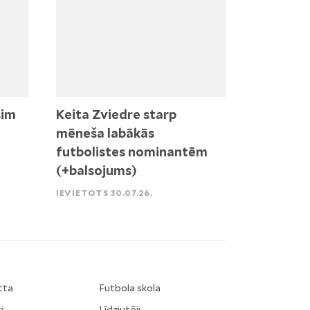
sim
Keita Zviedre starp
mēneša labākās
futbolistes nominantēm
(+balsojums)
IEVIETOTS 30.07.26.
tta
Futbola skola
i
Līdzjutēji