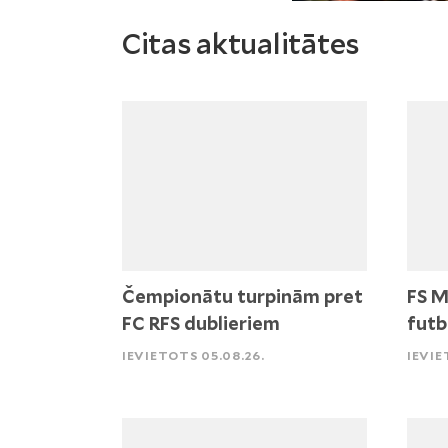
Citas aktualitātes
Čempionātu turpinām pret
FS M
FC RFS dublieriem
futb
IEVIETOTS 05.08.26.
IEVIE