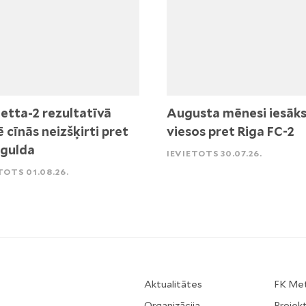
etta-2 rezultatīvā
Augusta mēnesi iesāk
ē cīnās neizšķirti pret
viesos pret Riga FC-2
igulda
IEVIETOTS 30.07.26.
TOTS 01.08.26.
Aktualitātes
FK Me
Organizācija
Projekt