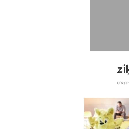
zi
IEVIE