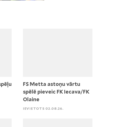
spēļu
FS Metta astoņu vārtu
spēlē pieveic FK Iecava/FK
Olaine
IEVIETOTS 02.08.26.