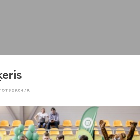
ķeris
TOTS 29.04.19.