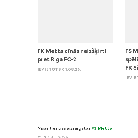
FK Metta cīnās neizšķirti
FS M
pret Riga FC-2
spēl
FK S
IEVIETOTS 01.08.26.
IEVIE
Visas tiesības aizsargātas
FS Metta
© 2008. - 2026.