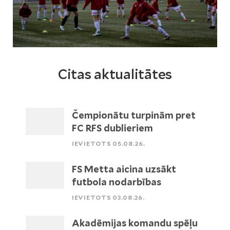
Citas aktualitātes
Čempionātu turpinām pret
FC RFS dublieriem
IEVIETOTS 05.08.26.
FS Metta aicina uzsākt
futbola nodarbības
IEVIETOTS 03.08.26.
Akadēmijas komandu spēļu