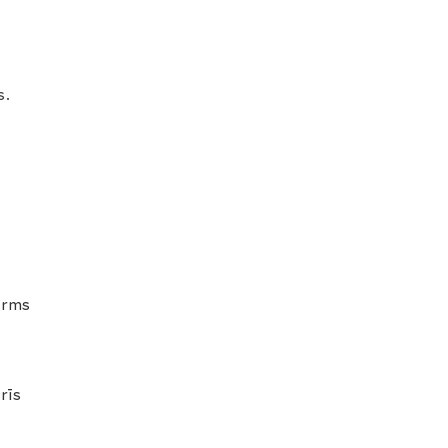
s.
pirms
s
rīs