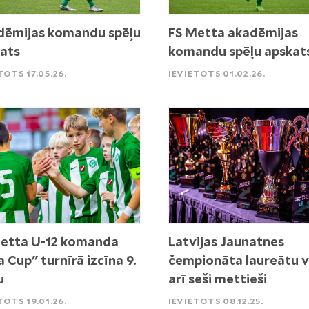
ēmijas komandu spēļu
FS Metta akadēmijas
ats
komandu spēļu apskat
TOTS 17.05.26.
IEVIETOTS 01.02.26.
etta U-12 komanda
Latvijas Jaunatnes
a Cup" turnīrā izcīna 9.
čempionāta laureātu v
u
arī seši mettieši
TOTS 19.01.26.
IEVIETOTS 08.12.25.