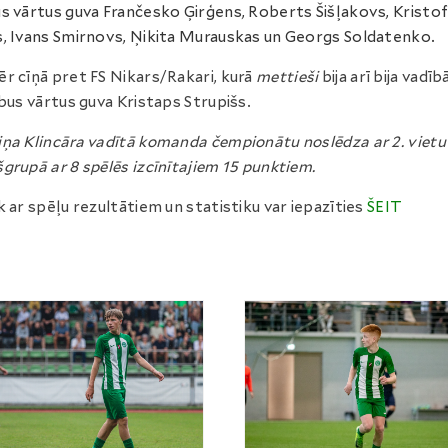
s vārtus guva Frančesko Ģirģens, Roberts Šišļakovs, Kristo
, Ivans Smirnovs, Ņikita Murauskas un Georgs Soldatenko.
r cīņā pret FS Nikars/Rakari, kurā
mettieši
bija arī bija vadīb
abus vārtus guva Kristaps Strupišs.
ņa Klincāra vadītā komanda čempionātu noslēdza ar 2. vietu
grupā ar 8 spēlēs izcīnītajiem 15 punktiem.
k ar spēļu rezultātiem un statistiku var iepazīties
ŠEIT