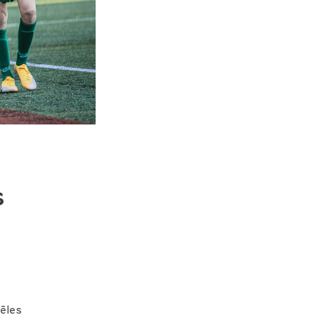
s
pēles