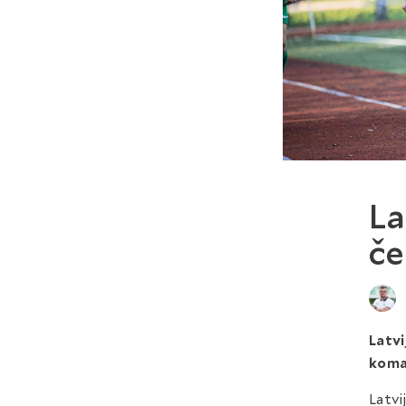
La
če
Latvi
koma
Latvi