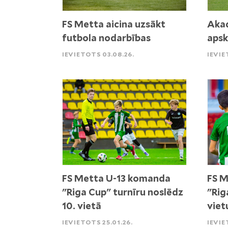
FS Metta aicina uzsākt
Akad
futbola nodarbības
apsk
IEVIETOTS 03.08.26.
IEVIE
FS Metta U-13 komanda
FS M
"Riga Cup" turnīru noslēdz
"Rig
10. vietā
viet
IEVIETOTS 25.01.26.
IEVIE