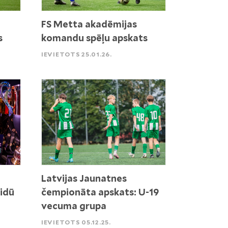
FS Metta akadēmijas
s
komandu spēļu apskats
IEVIETOTS 25.01.26.
Latvijas Jaunatnes
idū
čempionāta apskats: U-19
vecuma grupa
IEVIETOTS 05.12.25.