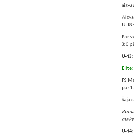
aizva
Aizva
U-18 
Par v
3:0 p
U-13:
Elite:
FS Me
par 1
Šajā 
Romān
maksi
U-14: