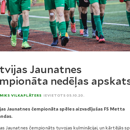
tvijas Jaunatnes
mpionāta nedēļas apskat
MIKS VILKAPLĀTERS
IEVIETOTS 05.10.20.
jas Jaunatnes čempionāta spēles aizvadījušas FS Metta
ndas.
jas Jaunatnes čempionāts tuvojas kulminācijai, un kārtējās s