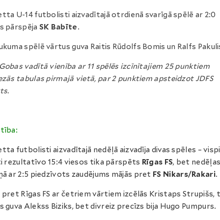
tta U-14 futbolisti aizvadītajā otrdienā svarīgā spēlē ar 2:0
s pārspēja
SK Babīte
.
ukuma spēlē vārtus guva Raitis Rūdolfs Bomis un Ralfs Pakuli
Gobas vadītā vienība ar 11 spēlēs izcīnītajiem 25 punktiem
ezās tabulas pirmajā vietā, par 2 punktiem apsteidzot JDFS
ts.
tība:
tta futbolisti aizvadītajā nedēļā aizvadīja divas spēles – vis
ti rezultatīvo 15:4 viesos tika pārspēts
Rīgas FS
, bet nedēļa
ņā ar 2:5 piedzīvots zaudējums mājās pret
FS Nikars/Rakari
.
 pret Rīgas FS ar četriem vārtiem izcēlās Kristaps Strupišs, t
s guva Alekss Biziks, bet divreiz precīzs bija Hugo Pumpurs.