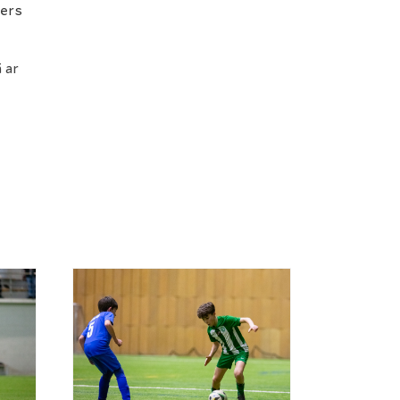
fers
ā ar