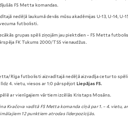
dījušās FS Metta komandas.
dītajā nedēļā laukumā devās mūsu akadēmijas U-13, U-14, U-1
vecuma futbolisti.
ecākās grupas spēli ziņojām jau piektdien – FS Metta futbolis
ārspēja FK Tukums 2000/TSS vienaudžus.
tta/Rīga futbolisti aizvadītajā nedēļā aizvadīja ceturto spēli
. līdz 4. vietu, viesos ar 1:0 pārspējot
Liepājas FS.
spēlē ar vienīgajiem vārtiem izcēlās Kristaps Mosāns.
a Kvačova vadītā FS Metta komanda cīņā par 1. – 4. vietu, a
mālajiem 12 punktiem atrodas līderpozīcijās.