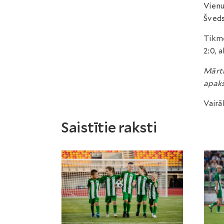
Vienu
Šveds
Tikmē
2:0, 
Mārti
apakš
Vairā
Saistītie raksti