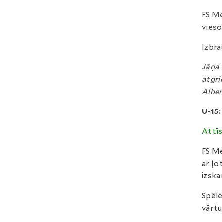
FS Me
vieso
Izbra
Jāņa 
atgri
Alber
U-15:
Attīs
FS Me
ar ļo
izska
Spēlē
vārtu