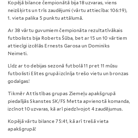
Kopējā bilance čempionātā bija 18 uzvaras, viens
neizšķirts un trīs zaudējumi (vārtu attiecība: 106:19),
1. vieta palika 5 punktu attālumā.
Ar 38 vārtu guvumiem čempionāta rezultatīvākais
futbolists bija Roberts Šūba, bet ar 15 un 10 vārtiem
attiecīgi izcēlās Ernests Garosa un Dominiks
Neimeti.
Līdz ar to debijas sezonā futbolā 11 pret 11 mūsu
futbolisti Elites grupā izcīnīja trešo vietu un bronzas
godalgas!
Tikmēr Attīstības grupas Ziemeļu apakšgrupā
piedalījās Skanstes SK/FS Metta apvienotā komanda,
izcīnot 10 uzvaras, kā arī piedzīvojot 4 zaudējumus.
Kopējā vārtu bilance 75:41, kā arī trešā vieta
apakšgrupā!