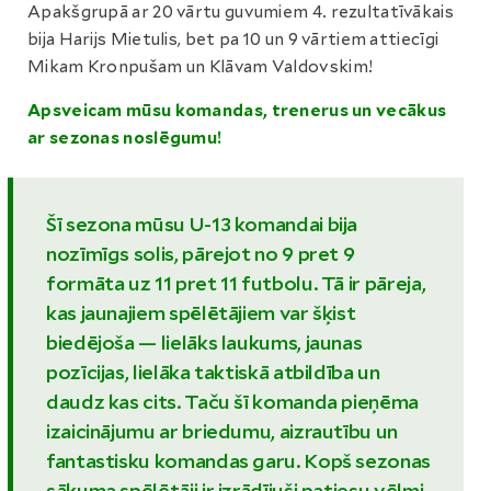
Apakšgrupā ar 20 vārtu guvumiem 4. rezultatīvākais
bija Harijs Mietulis, bet pa 10 un 9 vārtiem attiecīgi
Mikam Kronpušam un Klāvam Valdovskim!
Apsveicam mūsu komandas, trenerus un vecākus
ar sezonas noslēgumu!
Šī sezona mūsu U-13 komandai bija
nozīmīgs solis, pārejot no 9 pret 9
formāta uz 11 pret 11 futbolu. Tā ir pāreja,
kas jaunajiem spēlētājiem var šķist
biedējoša — lielāks laukums, jaunas
pozīcijas, lielāka taktiskā atbildība un
daudz kas cits. Taču šī komanda pieņēma
izaicinājumu ar briedumu, aizrautību un
fantastisku komandas garu. Kopš sezonas
sākuma spēlētāji ir izrādījuši patiesu vēlmi