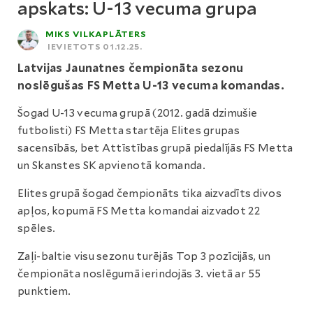
apskats: U-13 vecuma grupa
MIKS VILKAPLĀTERS
IEVIETOTS 01.12.25.
Latvijas Jaunatnes čempionāta sezonu
noslēgušas FS Metta U-13 vecuma komandas.
Šogad U-13 vecuma grupā (2012. gadā dzimušie
futbolisti) FS Metta startēja Elites grupas
sacensībās, bet Attīstības grupā piedalījās FS Metta
un Skanstes SK apvienotā komanda.
Elites grupā šogad čempionāts tika aizvadīts divos
apļos, kopumā FS Metta komandai aizvadot 22
spēles.
Zaļi-baltie visu sezonu turējās Top 3 pozīcijās, un
čempionāta noslēgumā ierindojās 3. vietā ar 55
punktiem.