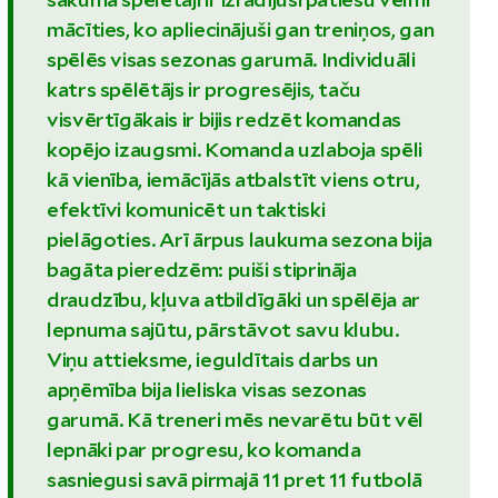
mācīties, ko apliecinājuši gan treniņos, gan
spēlēs visas sezonas garumā. Individuāli
katrs spēlētājs ir progresējis, taču
visvērtīgākais ir bijis redzēt komandas
kopējo izaugsmi. Komanda uzlaboja spēli
kā vienība, iemācījās atbalstīt viens otru,
efektīvi komunicēt un taktiski
pielāgoties. Arī ārpus laukuma sezona bija
bagāta pieredzēm: puiši stiprināja
draudzību, kļuva atbildīgāki un spēlēja ar
lepnuma sajūtu, pārstāvot savu klubu.
Viņu attieksme, ieguldītais darbs un
apņēmība bija lieliska visas sezonas
garumā. Kā treneri mēs nevarētu būt vēl
lepnāki par progresu, ko komanda
sasniegusi savā pirmajā 11 pret 11 futbolā