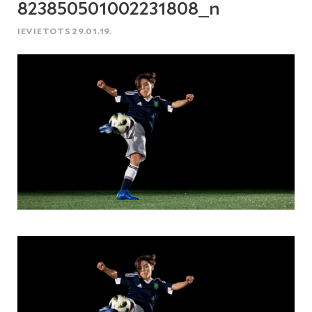
823850501002231808_n
IEVIETOTS 29.01.19.