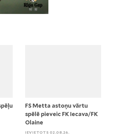
spēļu
FS Metta astoņu vārtu
spēlē pieveic FK Iecava/FK
Olaine
IEVIETOTS 02.08.26.