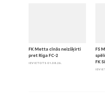
FK Metta cīnās neizšķirti
FS M
pret Riga FC-2
spēl
FK S
IEVIETOTS 01.08.26.
IEVIE