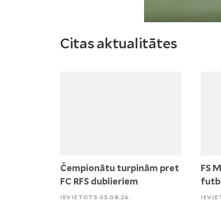
Citas aktualitātes
Čempionātu turpinām pret
FS M
FC RFS dublieriem
futb
IEVIETOTS 05.08.26.
IEVIE