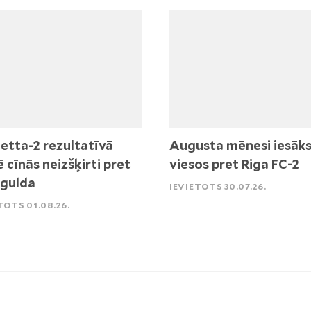
etta-2 rezultatīvā
Augusta mēnesi iesāk
ē cīnās neizšķirti pret
viesos pret Riga FC-2
igulda
IEVIETOTS 30.07.26.
TOTS 01.08.26.