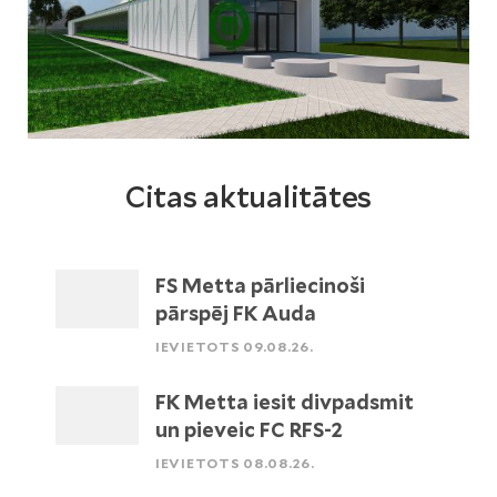
Citas aktualitātes
FS Metta pārliecinoši
pārspēj FK Auda
IEVIETOTS 09.08.26.
FK Metta iesit divpadsmit
un pieveic FC RFS-2
IEVIETOTS 08.08.26.