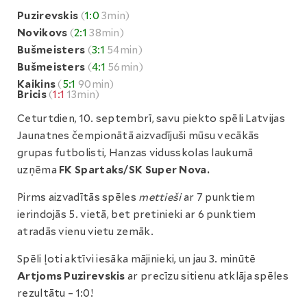
Puzirevskis
(
1:0
3min)
Novikovs
(
2:1
38min)
Bušmeisters
(
3:1
54min)
Bušmeisters
(
4:1
56min)
Kaikins
(
5:1
90min)
Bricis
(
1:1
13min)
Ceturtdien, 10. septembrī, savu piekto spēli Latvijas
Jaunatnes čempionātā aizvadījuši mūsu vecākās
grupas futbolisti, Hanzas vidusskolas laukumā
uzņēma
FK Spartaks/SK Super Nova.
Pirms aizvadītās spēles
mettieši
ar 7 punktiem
ierindojās 5. vietā, bet pretinieki ar 6 punktiem
atradās vienu vietu zemāk.
Spēli ļoti aktīvi iesāka mājinieki, un jau 3. minūtē
Artjoms Puzirevskis
ar precīzu sitienu atklāja spēles
rezultātu – 1:0!