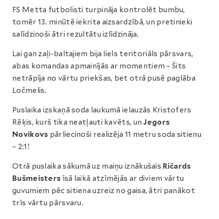
FS Metta futbolisti turpināja kontrolēt bumbu,
tomēr 13. minūtē iekrita aizsardzībā, un pretinieki
salīdzinoši ātri rezultātu izlīdzināja.
Lai gan zaļi-baltajiem bija liels teritoriāls pārsvars,
abas komandas apmainījās ar momentiem – Šits
netrāpīja no vārtu priekšas, bet otrā pusē paglāba
Ločmelis.
Puslaika izskaņā soda laukumā ielauzās Kristofers
Rēķis, kurš tika neatļauti kavēts, un
Jegors
Novikovs
pārliecinoši realizēja 11 metru soda sitienu
– 2:1!
Otrā puslaika sākumā uz maiņu iznākušais
Ričards
Bušmeisters
īsā laikā atzīmējās ar diviem vārtu
guvumiem pēc sitiena uzreiz no gaisa, ātri panākot
trīs vārtu pārsvaru.