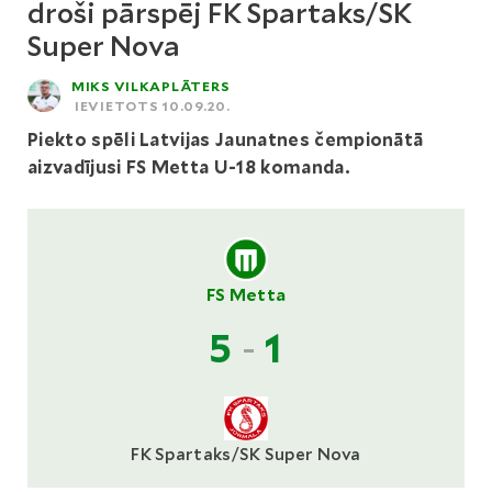
droši pārspēj FK Spartaks/SK
Super Nova
MIKS VILKAPLĀTERS
IEVIETOTS 10.09.20.
Piekto spēli Latvijas Jaunatnes čempionātā
aizvadījusi FS Metta U-18 komanda.
FS Metta
5
-
1
FK Spartaks/SK Super Nova