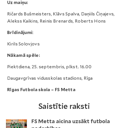
Uz maiņu:
Ričards Bušmeisters, Klāvs Spalva, Daņiils Čiņajevs,
Alekss Kaikins, Reinis Brenards, Roberts Hons
Brīdinājumi
:
Kirils Solovjovs
Nākamā spēle:
Piektdiena, 25. septembris, plkst. 16.00
Daugavgrīvas vidusskolas stadions, Rīga
Rīgas Futbola skola – FS Metta
Saistītie raksti
FS Metta aicina uzsākt futbola