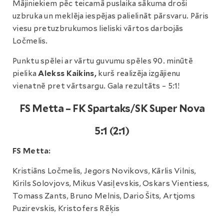
Mājiniekiem pēc teicamā puslaika sākuma droši
uzbruka un meklēja iespējas palielināt pārsvaru. Pāris
viesu pretuzbrukumos lieliski vārtos darbojās
Ločmelis.
Punktu spēlei ar vārtu guvumu spēles 90. minūtē
pielika
Alekss Kaikins,
kurš realizēja izgājienu
vienatnē pret vārtsargu. Gala rezultāts – 5:1!
FS Metta – FK Spartaks/SK Super Nova
5:1 (2:1)
FS Metta:
Kristiāns Ločmelis, Jegors Novikovs, Kārlis Vilnis,
Kirils Solovjovs, Mikus Vasiļevskis, Oskars Vientiess,
Tomass Zants, Bruno Melnis, Dario Šits, Artjoms
Puzirevskis, Kristofers Rēķis