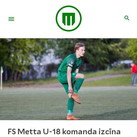
FS Metta U-18 komanda izcīna