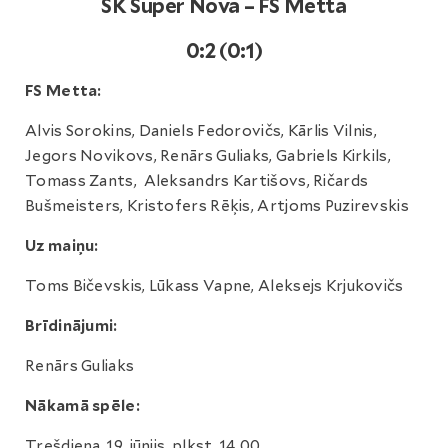
SK Super Nova – FS Metta
0:2 (0:1)
FS Metta:
Alvis Sorokins, Daniels Fedorovičs, Kārlis Vilnis,
Jegors Novikovs, Renārs Guliaks, Gabriels Kirkils,
Tomass Zants, Aleksandrs Kartišovs, Ričards
Bušmeisters, Kristofers Rēķis, Artjoms Puzirevskis
Uz maiņu:
Toms Bičevskis, Lūkass Vapne, Aleksejs Krjukovičs
Brīdinājumi:
Renārs Guliaks
Nākamā spēle:
Trešdiena, 19. jūnijs, plkst. 14.00