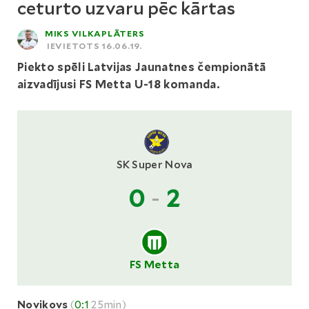
ceturto uzvaru pēc kārtas
MIKS VILKAPLĀTERS
IEVIETOTS 16.06.19.
Piekto spēli Latvijas Jaunatnes čempionātā
aizvadījusi FS Metta U-18 komanda.
SK Super Nova
0
-
2
FS Metta
Novikovs
(
0:1
25min)