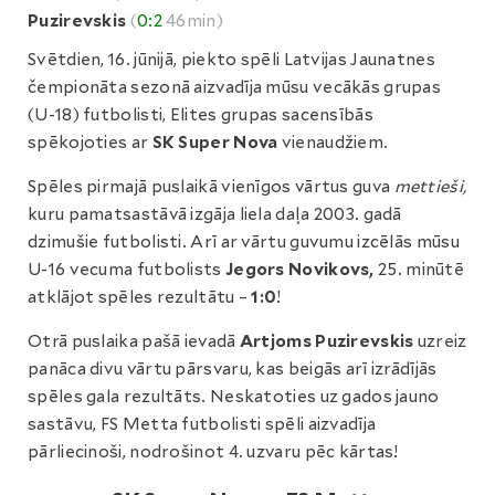
Puzirevskis
(
0:2
46min)
Svētdien, 16. jūnijā, piekto spēli Latvijas Jaunatnes
čempionāta sezonā aizvadīja mūsu vecākās grupas
(U-18) futbolisti, Elites grupas sacensībās
spēkojoties ar
SK Super Nova
vienaudžiem.
Spēles pirmajā puslaikā vienīgos vārtus guva
mettieši,
kuru pamatsastāvā izgāja liela daļa 2003. gadā
dzimušie futbolisti. Arī ar vārtu guvumu izcēlās mūsu
U-16 vecuma futbolists
Jegors Novikovs,
25. minūtē
atklājot spēles rezultātu –
1:0
!
Otrā puslaika pašā ievadā
Artjoms Puzirevskis
uzreiz
panāca divu vārtu pārsvaru, kas beigās arī izrādījās
spēles gala rezultāts. Neskatoties uz gados jauno
sastāvu, FS Metta futbolisti spēli aizvadīja
pārliecinoši, nodrošinot 4. uzvaru pēc kārtas!