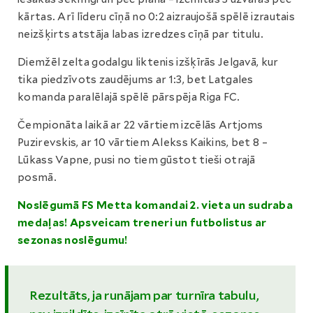
kārtas. Arī līderu cīņā no 0:2 aizraujošā spēlē izrautais
neizšķirts atstāja labas izredzes cīņā par titulu.
Diemžēl zelta godalgu liktenis izšķīrās Jelgavā, kur
tika piedzīvots zaudējums ar 1:3, bet Latgales
komanda paralēlajā spēlē pārspēja Riga FC.
Čempionāta laikā ar 22 vārtiem izcēlās Artjoms
Puzirevskis, ar 10 vārtiem Alekss Kaikins, bet 8 –
Lūkass Vapne, pusi no tiem gūstot tieši otrajā
posmā.
Noslēgumā FS Metta komandai 2. vieta un sudraba
medaļas! Apsveicam treneri un futbolistus ar
sezonas noslēgumu!
Rezultāts, ja runājam par turnīra tabulu,