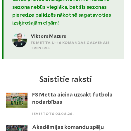
sezona nebūs vieglāka, bet šīs sezonas
pieredze palīdzēs nākotnē sagatavoties
izsķirošajām cīņām!
Viktors Mazurs
FS METTA U-16 KOMANDAS GALVENAIS
TRENERIS
Saistītie raksti
FS Metta aicina uzsākt futbola
nodarbības
IEVIETOTS 03.08.26.
Akadēmijas komandu spēļu