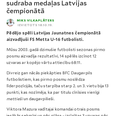
sudraba medaļas Latvijas
čempionātā
MIKS VILKAPLĀTERS
IEVIETOTS 18.10.19.
Pēdējo spēli Latvijas Jaunatnes čempionātā
aizvadījuši FS Metta U-16 futbolisti.
Mūsu 2003. gadā dzimušie futbolisti sezonas pirmo
posmu aizvadīja rezultatīvi, 14 spēlēs izcīnot 12
uzvaras ar kopējo vārtu attiecību 68:11.
Divreiz gan nācās piekāpties BFC Daugavpils
futbolistiem, kas pirmo posmu noslēdza
līderpozīcijās, taču starpība starp 2. un 3. vietu bija 13
punkti, kas nozīmēja, ka par titulu cīnīsies vienīgi
mettieši
un daugavpilieši.
Viktora Mazura vadītajai komandai otrais posms
iesākās sekmīgi un pēc plāna – izcīnītas 3 uzvaras pēc