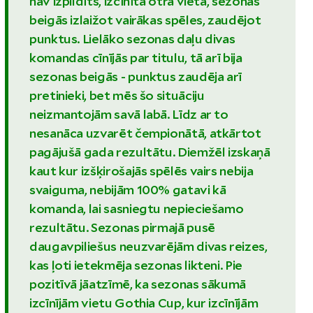
nav izpildīts, izcīnīta otrā vietā, sezonas
beigās izlaižot vairākas spēles, zaudējot
punktus. Lielāko sezonas daļu divas
komandas cīnījās par titulu, tā arī bija
sezonas beigās - punktus zaudēja arī
pretinieki, bet mēs šo situāciju
neizmantojām savā labā. Līdz ar to
nesanāca uzvarēt čempionātā, atkārtot
pagājušā gada rezultātu. Diemžēl izskaņā
kaut kur izšķirošajās spēlēs vairs nebija
svaiguma, nebijām 100% gatavi kā
komanda, lai sasniegtu nepieciešamo
rezultātu. Sezonas pirmajā pusē
daugavpiliešus neuzvarējām divas reizes,
kas ļoti ietekmēja sezonas likteni. Pie
pozitīvā jāatzīmē, ka sezonas sākumā
izcīnījām vietu Gothia Cup, kur izcīnījām