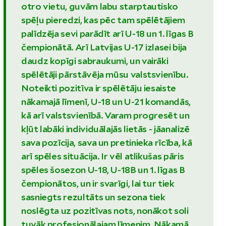
otro vietu, guvām labu starptautisko
spēļu pieredzi, kas pēc tam spēlētājiem
palīdzēja sevi parādīt arī U-18 un 1. līgas B
čempionātā. Arī Latvijas U-17 izlasei bija
daudz kopīgi sabraukumi, un vairāki
spēlētāji pārstāvēja mūsu valstsvienību.
Noteikti pozitīva ir spēlētāju iesaiste
nākamajā līmenī, U-18 un U-21 komandās,
kā arī valstsvienībā. Varam progresēt un
kļūt labāki individuālajās lietās - jāanalizē
sava pozīcija, sava un pretinieka rīcība, kā
arī spēles situācija. Ir vēl atlikušas pāris
spēles šosezon U-18, U-18B un 1. līgas B
čempionātos, un ir svarīgi, lai tur tiek
sasniegts rezultāts un sezona tiek
noslēgta uz pozitīvas nots, nonākot soli
tuvāk profesionālajam līmenim. Nākamā