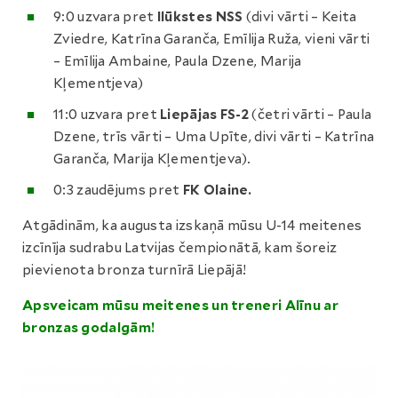
9:0 uzvara pret
Ilūkstes NSS
(divi vārti – Keita
Zviedre, Katrīna Garanča, Emīlija Ruža, vieni vārti
– Emīlija Ambaine, Paula Dzene, Marija
Kļementjeva)
11:0 uzvara pret
Liepājas FS-2
(četri vārti – Paula
Dzene, trīs vārti – Uma Upīte, divi vārti – Katrīna
Garanča, Marija Kļementjeva).
0:3 zaudējums pret
FK Olaine.
Atgādinām, ka augusta izskaņā mūsu U-14 meitenes
izcīnīja sudrabu Latvijas čempionātā, kam šoreiz
pievienota bronza turnīrā Liepājā!
Apsveicam mūsu meitenes un treneri Alīnu ar
bronzas godalgām!