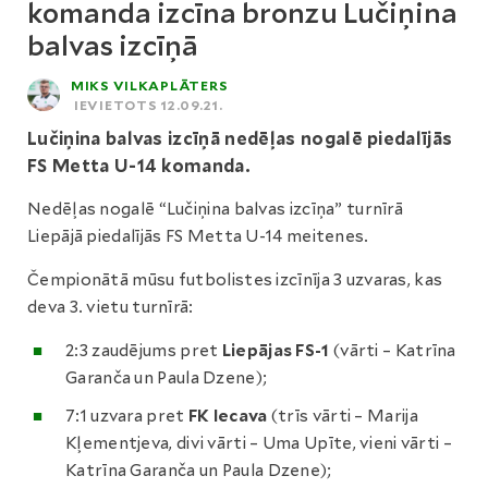
komanda izcīna bronzu Lučiņina
balvas izcīņā
MIKS VILKAPLĀTERS
IEVIETOTS 12.09.21.
Lučiņina balvas izcīņā nedēļas nogalē piedalījās
FS Metta U-14 komanda.
Nedēļas nogalē “Lučiņina balvas izcīņa” turnīrā
Liepājā piedalījās FS Metta U-14 meitenes.
Čempionātā mūsu futbolistes izcīnīja 3 uzvaras, kas
deva 3. vietu turnīrā:
2:3 zaudējums pret
Liepājas FS-1
(vārti – Katrīna
Garanča un Paula Dzene);
7:1 uzvara pret
FK Iecava
(trīs vārti – Marija
Kļementjeva, divi vārti – Uma Upīte, vieni vārti –
Katrīna Garanča un Paula Dzene);