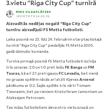
3.vietu "Riga City Cup" turnīrā
MIKS VILKAPLĀTERS
IEVIETOTS 24.02.19.
Aizvadītās nedēļas nogalē “Riga City Cup”
turnīru aizvadījuši FS Metta futbolisti.
Laika posmā no 23. līdz 24. februārim starptautiskajā
turnīrā “Riga City Cup” piedalījās FS Metta 2005.
gadā dzimušo komanda.
Turnīra pirmajā posmā FS Metta futbolisti izcīnīja
trīs uzvaras: 2:0 un 1:0 pret leišu
FK Banga
un
FM
Tauras,
kā arī 2:1 pret igauņu
FC Levadia,
bet vienā
no grupas spēlēm nācās arī atzīt Kijevas
Arsenal
pārākumu ar 0:2. Šajās spēlēs trīs vārti Tomam
Tiesnesim, bet pa vieniem Kristoferam Jamontam un
Aleksejam Petrovam.
Tas mūsu futbolistiem deva otro vietu grupā, un