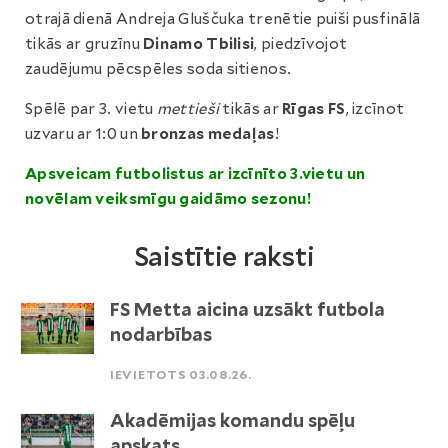
otrajā dienā Andreja Gluščuka trenētie puiši pusfinālā
tikās ar gruzīnu
Dinamo Tbilisi
, piedzīvojot
zaudējumu pēcspēles soda sitienos.
Spēlē par 3. vietu
mettieši
tikās ar
Rīgas FS
, izcīnot
uzvaru ar 1:0 un
bronzas medaļas
!
Apsveicam futbolistus ar izcīnīto 3.vietu un
novēlam veiksmīgu gaidāmo sezonu!
Saistītie raksti
FS Metta aicina uzsākt futbola
nodarbības
IEVIETOTS 03.08.26.
Akadēmijas komandu spēļu
apskats