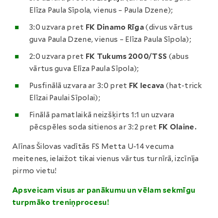
Elīza Paula Sīpola, vienus – Paula Dzene);
3:0 uzvara pret
FK Dinamo Rīga
(divus vārtus
guva Paula Dzene, vienus – Elīza Paula Sīpola);
2:0 uzvara pret
FK Tukums 2000/TSS
(abus
vārtus guva Elīza Paula Sīpola);
Pusfinālā uzvara ar 3:0 pret
FK Iecava
(hat-trick
Elīzai Paulai Sīpolai);
Finālā pamatlaikā neizšķirts 1:1 un uzvara
pēcspēles soda sitienos ar 3:2 pret
FK Olaine.
Alīnas Šilovas vadītās FS Metta U-14 vecuma
meitenes, ielaižot tikai vienus vārtus turnīrā, izcīnīja
pirmo vietu!
Apsveicam visus ar panākumu un vēlam sekmīgu
turpmāko treniņprocesu!