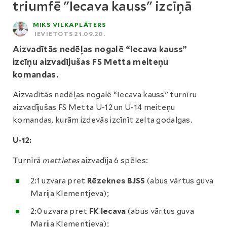
triumfē "Iecava kauss" izcīņā
MIKS VILKAPLĀTERS
IEVIETOTS 21.09.20.
Aizvadītās nedēļas nogalē “Iecava kauss”
izcīņu aizvadījušas FS Metta meiteņu
komandas.
Aizvadītās nedēļas nogalē “Iecava kauss” turnīru
aizvadījušas FS Metta U-12 un U-14 meiteņu
komandas, kurām izdevās izcīnīt zelta godalgas.
U-12:
Turnīrā
mettietes
aizvadīja 6 spēles:
2:1 uzvara pret
Rēzeknes BJSS
(abus vārtus guva
Marija Klementjeva);
2:0 uzvara pret
FK Iecava
(abus vārtus guva
Marija Klementjeva);