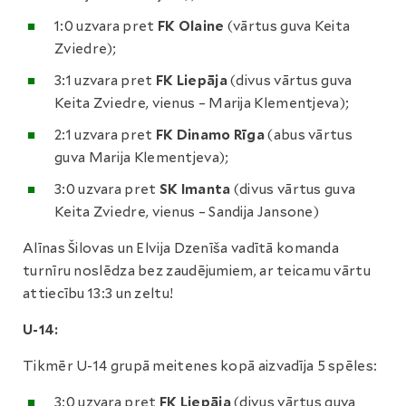
1:0 uzvara pret
FK Olaine
(vārtus guva Keita
Zviedre);
3:1 uzvara pret
FK Liepāja
(divus vārtus guva
Keita Zviedre, vienus – Marija Klementjeva);
2:1 uzvara pret
FK Dinamo Rīga
(abus vārtus
guva Marija Klementjeva);
3:0 uzvara pret
SK Imanta
(divus vārtus guva
Keita Zviedre, vienus – Sandija Jansone)
Alīnas Šilovas un Elvija Dzenīša vadītā komanda
turnīru noslēdza bez zaudējumiem, ar teicamu vārtu
attiecību 13:3 un zeltu!
U-14:
Tikmēr U-14 grupā meitenes kopā aizvadīja 5 spēles:
3:0 uzvara pret
FK Liepāja
(divus vārtus guva