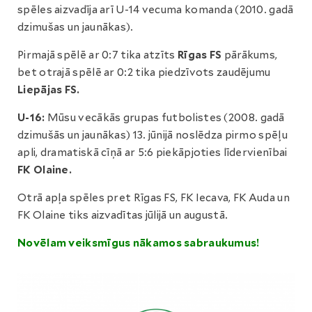
spēles aizvadīja arī U-14 vecuma komanda (2010. gadā
dzimušas un jaunākas).
Pirmajā spēlē ar 0:7 tika atzīts
Rīgas FS
pārākums,
bet otrajā spēlē ar 0:2 tika piedzīvots zaudējumu
Liepājas FS.
U-16:
Mūsu vecākās grupas futbolistes (2008. gadā
dzimušās un jaunākas) 13. jūnijā noslēdza pirmo spēļu
apli, dramatiskā cīņā ar 5:6 piekāpjoties līdervienībai
FK Olaine.
Otrā apļa spēles pret Rīgas FS, FK Iecava, FK Auda un
FK Olaine tiks aizvadītas jūlijā un augustā.
Novēlam veiksmīgus nākamos sabraukumus!