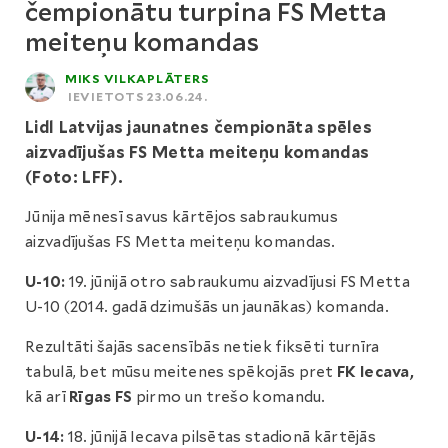
čempionātu turpina FS Metta
meiteņu komandas
MIKS VILKAPLĀTERS
IEVIETOTS 23.06.24.
Lidl Latvijas jaunatnes čempionāta spēles
aizvadījušas FS Metta meiteņu komandas
(Foto: LFF).
Jūnija mēnesī savus kārtējos sabraukumus
aizvadījušas FS Metta meiteņu komandas.
U-10:
19. jūnijā otro sabraukumu aizvadījusi FS Metta
U-10 (2014. gadā dzimušās un jaunākas) komanda.
Rezultāti šajās sacensībās netiek fiksēti turnīra
tabulā, bet mūsu meitenes spēkojās pret
FK Iecava,
kā arī
Rīgas FS
pirmo un trešo komandu.
U-14:
18. jūnijā Iecava pilsētas stadionā kārtējās