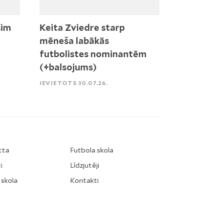
sim
Keita Zviedre starp
mēneša labākās
futbolistes nominantēm
(+balsojums)
IEVIETOTS 30.07.26.
tta
Futbola skola
i
Līdzjutēji
 skola
Kontakti