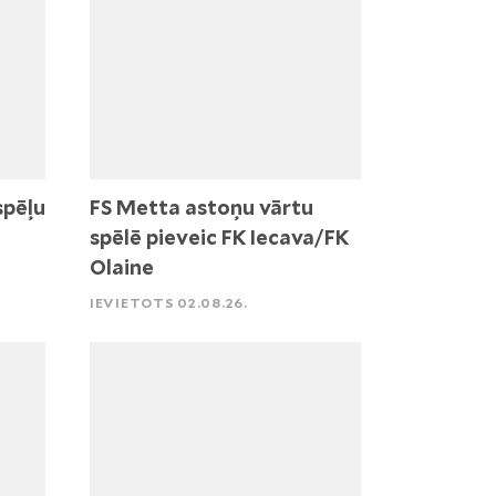
spēļu
FS Metta astoņu vārtu
spēlē pieveic FK Iecava/FK
Olaine
IEVIETOTS 02.08.26.