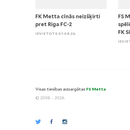
FK Metta cīnās neizšķirti
FS M
pret Riga FC-2
spēl
FK S
IEVIETOTS 01.08.26.
IEVIE
Visas tiesības aizsargātas
FS Metta
© 2008. - 2026.