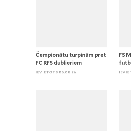
Čempionātu turpinām pret
FS M
FC RFS dublieriem
futb
IEVIETOTS 05.08.26.
IEVIE