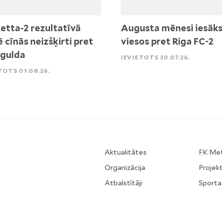
etta-2 rezultatīvā
Augusta mēnesi iesāk
ē cīnās neizšķirti pret
viesos pret Riga FC-2
igulda
IEVIETOTS 30.07.26.
TOTS 01.08.26.
Aktualitātes
FK Me
Organizācija
Projekt
Atbalstītāji
Sporta